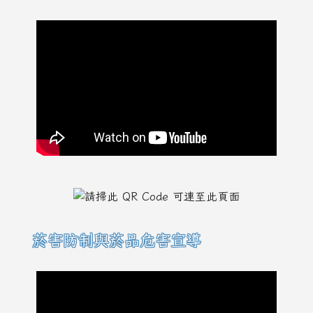
菸害防制與菸品危害宣導