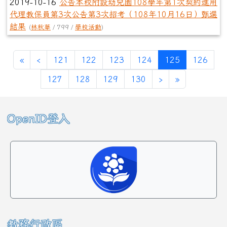
2019-10-16
公告本校附設幼兒園108學年第1次契約進用
代理教保員第3次公告第3次招考（108年10月16日）甄選
結果
(
林秋華
/ 799 /
學校活動
)
第一頁
上一頁
(目前頁次)
«
‹
121
122
123
124
125
126
下一頁
最後頁
127
128
129
130
›
»
左邊區域內容
OpenID登入
教務行政區