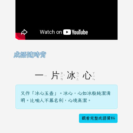
成語隨時背
一
片
冰
心
ㄆ
ㄅ
ㄒ
ㄧ
ˋ
ㄧ
ㄧ
ㄧ
ㄢ
ㄥ
ㄣ
又作「冰心玉壺」。冰心，心如冰般純潔清
明。比喻人不慕名利，心境高潔。
觀看完整成語資料