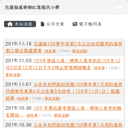
導覽列
花蓮縣萬榮鄉紅葉國民小學
跳至主內容區
花蓮縣萬榮鄉紅葉國民小學
頁尾區域
主內容區域
本站消息
分月文章
電子報列表
⏸
文章列表
2019-11-18
花蓮縣108學年度第2次公立幼兒園契約進用
廚工聯合甄選簡章
(
林秋華
/ 1749 /
學校活動
)
2019-11-05
109年導遊人員、領隊人員考試自108年12
月3日至12月12日下午5時止受理網路報名
(
林秋華
/ 1028 /
學校活動
)
2019-11-01
公告本校附設幼兒園108學年第1次契約進用
代理教保員第4次公告第3次招考（108年11月1日）甄選
結果
(
林秋華
/ 1188 /
學校活動
)
2019-10-30
109 年專技普考導遊人員、領隊人員考試報
名開始…
(
林秋華
/ 1615 /
學校活動
)
2019-10-30
公告本校附設幼兒園108學年第1次契約進用