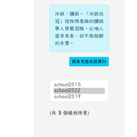
沐猴，獼猴。「沐猴而
冠」指性情急躁的獼猴
學人穿戴冠帽。比喻人
虛有表象，卻不脫粗鄙
的本質。
觀看完整成語資料
(共
3
個樣板佈景)