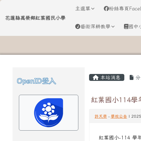
導覽列
跳至主內容區
花蓮縣萬榮鄉紅葉國民小
主選單
粉絲專頁Face
花蓮縣萬榮鄉紅葉國民小學
藝術深耕教學
國中
頁尾區域
主內容區域
本站消息
分
OpenID登入
左邊區域內容
紅葉國小114
許天榮
-
學校公告
| 202
紅葉國小-114 