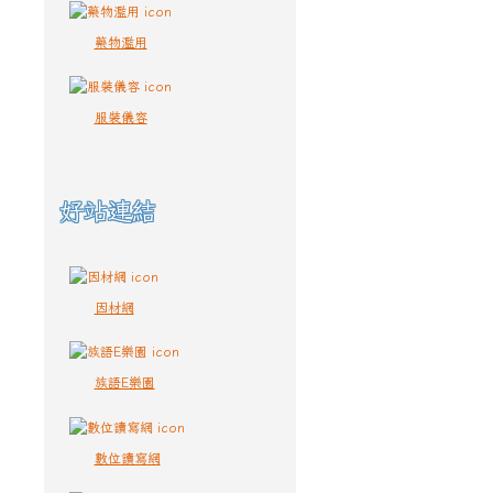
藥物濫用
服裝儀容
好站連結
因材網
族語E樂園
數位讀寫網