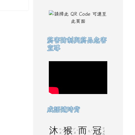
菸害防制與菸品危害
宣導
成語隨時背
沐
猴
而
冠
ㄍ
ㄇ
ㄏ
ˋ
ˊ
ㄦ
ˊ
ㄨ
ㄨ
ㄡ
ㄢ