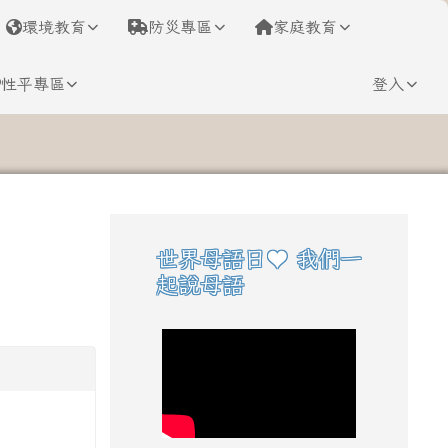
環境教育
防災專區
家庭教育
性平專區
登入
⏸
世界母語日♥ 我們一
右邊區域內容
起說母語