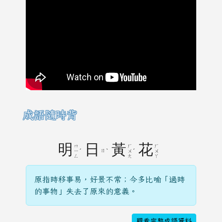
成語隨時背
明
日
黃
花
ㄇ
ㄏ
ㄏ
ˊ
ㄖ
ˋ
ˊ
ㄧ
ㄨ
ㄨ
ㄥ
ㄤ
ㄚ
原指時移事易，好景不常；今多比喻「過時
的事物」失去了原來的意義。
觀看完整成語資料