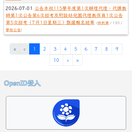
2026-07-01
公告本校115學年度第1次辦理代理、代課教
師第1次公告第6次招考及附設幼兒園代理教保員1次公告
第5次招考（7月1日星期三）甄選報名結果
(
林秋華
/ 130 /
學校公告
)
(目前頁次)
«
‹
1
2
3
4
5
6
7
8
9
下一頁
最後頁
10
›
»
左邊區域內容
OpenID登入