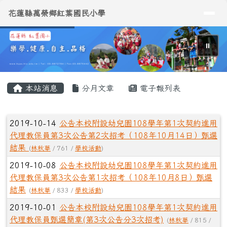
導覽列
花蓮縣萬榮鄉紅葉國民小學
跳至主內容區
花蓮縣萬榮鄉紅葉國民小學
⏸
頁尾區域
主內容區域
本站消息
分月文章
電子報列表
文章列表
2019-10-14
公告本校附設幼兒園108學年第1次契約進用
代理教保員第3次公告第2次招考（108年10月14日）甄選
結果
(
林秋華
/ 761 /
學校活動
)
2019-10-08
公告本校附設幼兒園108學年第1次契約進用
代理教保員第3次公告第1次招考（108年10月8日）甄選
結果
(
林秋華
/ 833 /
學校活動
)
2019-10-01
公告本校附設幼兒園108學年第1次契約進用
代理教保員甄選簡章(第3次公告分3次招考)
(
林秋華
/ 815 /