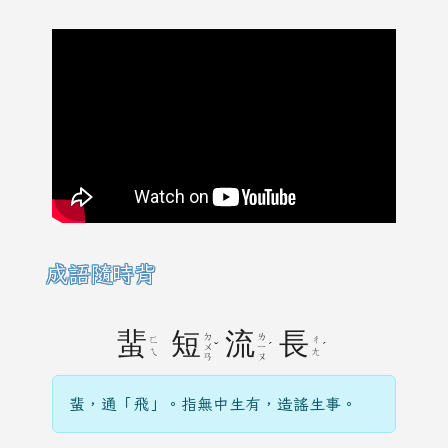
成語隨時背
蜚
短
流
長
ㄉ
ㄌ
ㄈ
ㄔ
ˇ
ˊ
ˊ
ㄨ
ㄧ
ㄟ
ㄤ
ㄢ
ㄡ
蜚，通「飛」。指無中生有，造謠生事。