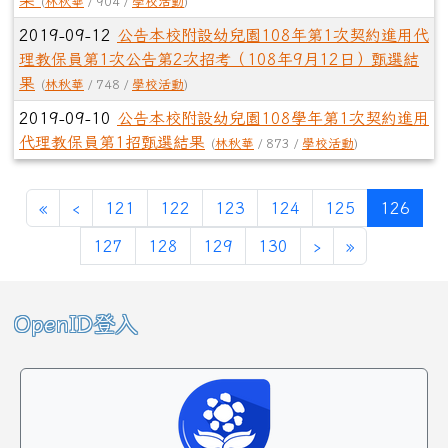
(
林秋華
/ 904 /
學校活動
)
2019-09-12
公告本校附設幼兒園108年第1次契約進用代
理教保員第1次公告第2次招考（108年9月12日）甄選結
果
(
林秋華
/ 748 /
學校活動
)
2019-09-10
公告本校附設幼兒園108學年第1次契約進用
代理教保員第1招甄選結果
(
林秋華
/ 873 /
學校活動
)
第一頁
上一頁
(目前
«
‹
121
122
123
124
125
126
下一頁
最後頁
127
128
129
130
›
»
左邊區域內容
OpenID登入