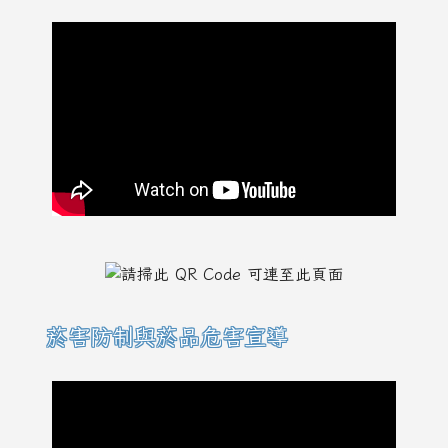
菸害防制與菸品危害宣導