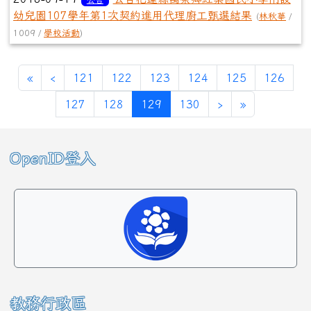
幼兒園107學年第1次契約進用代理廚工甄選結果
(
林秋華
/
1009 /
學校活動
)
第一頁
上一頁
«
‹
121
122
123
124
125
126
(目前頁次)
下一頁
最後頁
127
128
129
130
›
»
左邊區域內容
OpenID登入
教務行政區