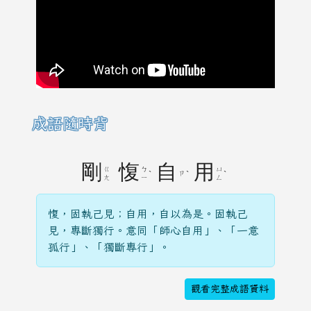
成語隨時背
剛
愎
自
用
ㄍ
ㄅ
ㄩ
ˋ
ㄗ
ˋ
ˋ
ㄤ
ㄧ
ㄥ
愎，固執己見；自用，自以為是。固執己
見，專斷獨行。意同「師心自用」、「一意
孤行」、「獨斷專行」。
觀看完整成語資料