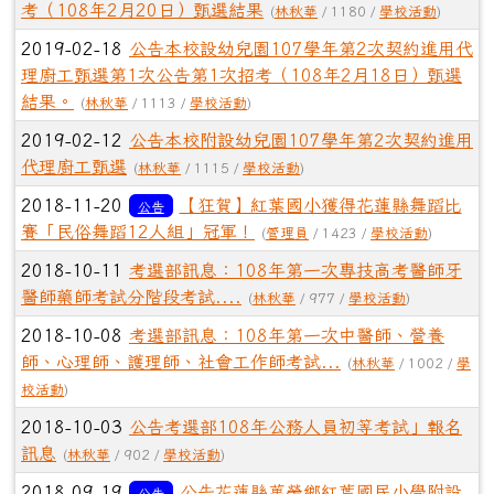
考（108年2月20日）甄選結果
(
林秋華
/ 1180 /
學校活動
)
2019-02-18
公告本校設幼兒園107學年第2次契約進用代
理廚工甄選第1次公告第1次招考（108年2月18日）甄選
結果。
(
林秋華
/ 1113 /
學校活動
)
2019-02-12
公告本校附設幼兒園107學年第2次契約進用
代理廚工甄選
(
林秋華
/ 1115 /
學校活動
)
2018-11-20
【狂賀】紅葉國小獲得花蓮縣舞蹈比
公告
賽「民俗舞蹈12人組」冠軍！
(
管理員
/ 1423 /
學校活動
)
2018-10-11
考選部訊息：108年第一次專技高考醫師牙
醫師藥師考試分階段考試....
(
林秋華
/ 977 /
學校活動
)
2018-10-08
考選部訊息：108年第一次中醫師、營養
師、心理師、護理師、社會工作師考試...
(
林秋華
/ 1002 /
學
校活動
)
2018-10-03
公告考選部108年公務人員初等考試」報名
訊息
(
林秋華
/ 902 /
學校活動
)
2018-09-19
公告花蓮縣萬榮鄉紅葉國民小學附設
公告