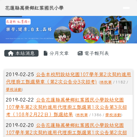
導覽列
花蓮縣萬榮鄉紅葉國民小學
跳至主內容區
花蓮縣萬榮鄉紅葉國民小學
⏸
頁尾區域
主內容區域
本站消息
分月文章
電子報列表
文章列表
2019-02-25
公告本校附設幼兒園107學年第2次契約進用
代理廚工甄選簡章（第2次公告分3次招考)
(
林秋華
/ 1182 /
學校活動
)
2019-02-22
公告花蓮縣萬榮鄉紅葉國民小學設幼兒園
107學年第2次契約進用代理廚工甄選第1次公告第3次招
考（108年2月22日）甄選結果
(
林秋華
/ 1386 /
學校活動
)
2019-02-20
公告花蓮縣萬榮鄉紅葉國民小學設幼兒園
107學年第2次契約進用代理廚工甄選第1次公告第2次招