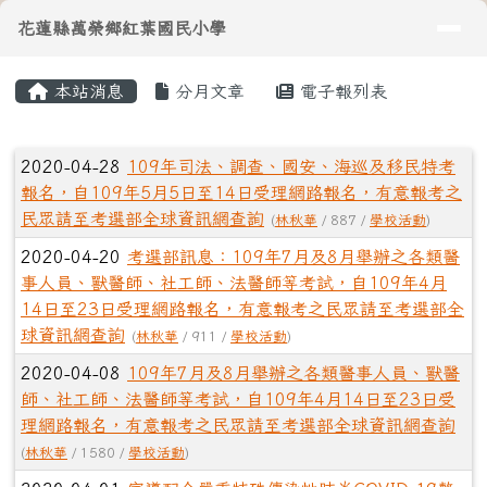
導覽列
花蓮縣萬榮鄉紅葉國民小學
跳至主內容區
花蓮縣萬榮鄉紅葉國民小學
頁尾區域
主內容區域
本站消息
分月文章
電子報列表
⏸
文章列表
2020-04-28
109年司法、調查、國安、海巡及移民特考
報名，自109年5月5日至14日受理網路報名，有意報考之
民眾請至考選部全球資訊網查詢
(
林秋華
/ 887 /
學校活動
)
2020-04-20
考選部訊息：109年7月及8月舉辦之各類醫
事人員、獸醫師、社工師、法醫師等考試，自109年4月
14日至23日受理網路報名，有意報考之民眾請至考選部全
球資訊網查詢
(
林秋華
/ 911 /
學校活動
)
2020-04-08
109年7月及8月舉辦之各類醫事人員、獸醫
師、社工師、法醫師等考試，自109年4月14日至23日受
理網路報名，有意報考之民眾請至考選部全球資訊網查詢
(
林秋華
/ 1580 /
學校活動
)