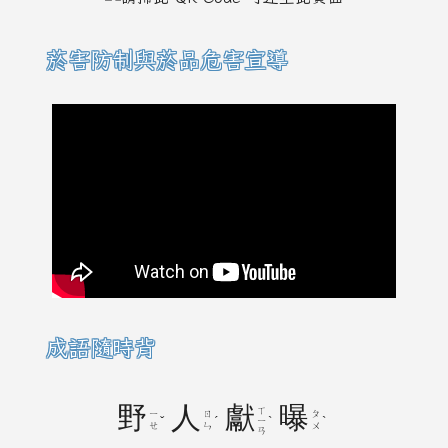
菸害防制與菸品危害宣導
成語隨時背
野
人
獻
曝
ㄒ
ㄧ
ㄖ
ㄆ
ˇ
ˊ
ˋ
ˋ
ㄧ
ㄝ
ㄣ
ㄨ
ㄢ