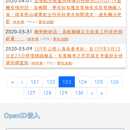
2020-04-01
宣導配合嚴重特殊傳染性肺炎COVID-19整
體疫情防控，各機關、學校如有應居家檢疫或居家隔離人
員，請其務必確實配合防疫政策及相關規定，避免觸法受
罰
(
林秋華
/ 914 /
學校活動
)
2020-03-31
轉勞動部函…為鼓勵顧主支給員工防疫照假
薪資……
(
林秋華
/ 978 /
學校活動
)
2020-03-09
109年公務人員高普考試，自109年3月13
日至23日受理網路報名，有意報考之民眾請至考選部全球
資訊網查詢
(
林秋華
/ 782 /
學校活動
)
第一頁
上一頁
(目前頁次)
«
‹
121
122
123
124
125
126
下一頁
最後頁
127
128
129
130
›
»
左邊區域內容
OpenID登入