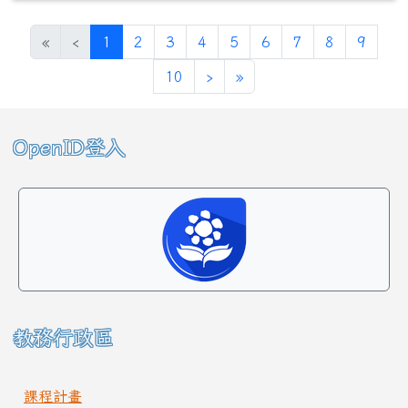
(目前頁次)
«
‹
1
2
3
4
5
6
7
8
9
下一頁
最後頁
10
›
»
左邊區域內容
OpenID登入
教務行政區
課程計畫