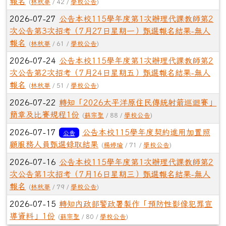
報名
(
林秋華
/ 42 /
學校公告
)
2026-07-27
公告本校115學年度第1次辦理代課教師第2
次公告第3次招考（7月27日星期一）甄選報名結果-無人
報名
(
林秋華
/ 61 /
學校公告
)
2026-07-24
公告本校115學年度第1次辦理代課教師第2
次公告第2次招考（7月24日星期五）甄選報名結果-無人
報名
(
林秋華
/ 51 /
學校公告
)
2026-07-22
轉知「2026太平洋原住民傳統射箭巡迴賽」
簡章及比賽規程1份
(
蘇宗聖
/ 88 /
學校公告
)
2026-07-17
公告本校115學年度契約進用加置照
公告
顧服務人員甄選錄取結果
(
楊婷瑜
/ 71 /
學校公告
)
2026-07-16
公告本校115學年度第1次辦理代課教師第2
次公告第1次招考（7月16日星期三）甄選報名結果-無人
報名
(
林秋華
/ 79 /
學校公告
)
2026-07-15
轉知內政部警政署製作「預防性影像犯罪宣
導資料」1份
(
蘇宗聖
/ 80 /
學校公告
)