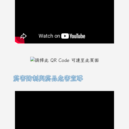
菸害防制與菸品危害宣導