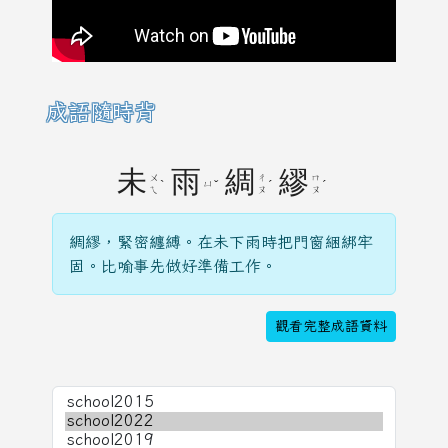
成語隨時背
未
雨
綢
繆
ㄨ
ㄔ
ㄇ
ˋ
ㄩ
ˇ
ˊ
ˊ
ㄟ
ㄡ
ㄡ
綢繆，緊密纏縛。在未下雨時把門窗綑綁牢
固。比喻事先做好準備工作。
觀看完整成語資料