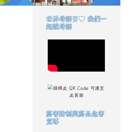
世界母語日♥ 我們一
右邊區域內容
起說母語
菸害防制與菸品危害
宣導