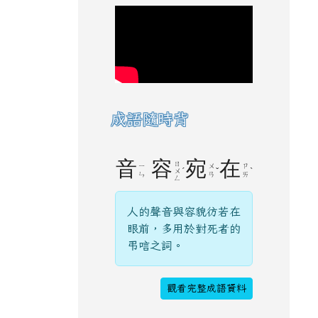
成語隨時背
音
容
宛
在
ㄖ
ㄧ
ㄨ
ㄗ
ˊ
ˇ
ˋ
ㄨ
ㄣ
ㄢ
ㄞ
ㄥ
人的聲音與容貌彷若在
眼前，多用於對死者的
弔唁之詞。
觀看完整成語資料