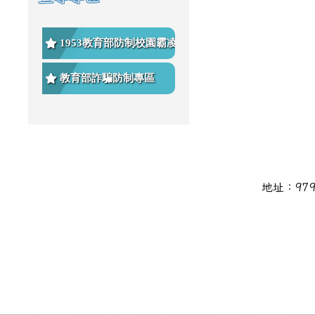
1953教育部防制校園霸凌專
區
教育部詐騙防制專區
頁尾區域內容
地址：979