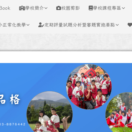
學
Book
學校簡介
校園剪影
學校課程專區
小正常化教學
定期評量試題分析暨審題實施要點