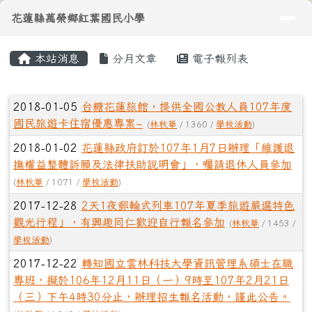
導覽列
花蓮縣萬榮鄉紅葉國民小學
跳至主內容區
花蓮縣萬榮鄉紅葉國民小學
頁尾區域
主內容區域
本站消息
分月文章
電子報列表
⏸
文章列表
2018-01-05
台糖花蓮旅館，提供全國公教人員107年度
國民旅遊卡住宿優惠專案~
(
林秋華
/ 1360 /
學校活動
)
2018-01-02
花蓮縣政府訂於107年1月7日辦理「維護退
撫權益整體訴願及法律扶助說明會」，囑請退休人員參加
(
林秋華
/ 1071 /
學校活動
)
2017-12-28
2天1夜郵輪式列車107年夏季旅遊嚴選特色
觀光行程」，有興趣同仁歡迎自行報名參加
(
林秋華
/ 1453 /
學校活動
)
2017-12-22
轉知國立雲林科技大學資訊管理系碩士在職
專班，擬於106年12月11日（一）9時至107年2月21日
（三）下午4時30分止，辦理招生報名活動，謹此公告。