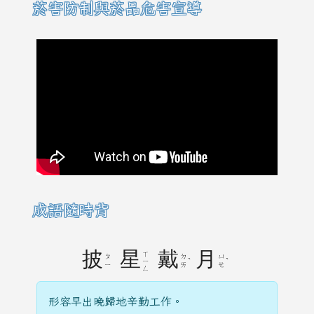
菸害防制與菸品危害宣導
成語隨時背
披
星
戴
月
ㄒ
ㄆ
ㄉ
ㄩ
ˋ
ˋ
ㄧ
ㄧ
ㄞ
ㄝ
ㄥ
形容早出晚歸地辛勤工作。