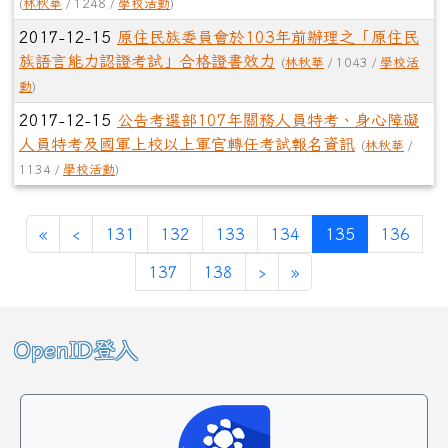
(
林秋華
/ 1248 /
學校活動
)
2017-12-15
原住民族委員會於103年前辦理之「原住民
族語言能力認證考試」合格證書效力
(
林秋華
/ 1043 /
學校活
動
)
2017-12-15
公告考選部107年關務人員特考、身心障礙
人員特考及國軍上校以上軍官轉任考試報名資訊
(
林秋華
/
1134 /
學校活動
)
第一頁
上一頁
(目前頁次)
«
‹
131
132
133
134
135
136
下一頁
最後頁
137
138
›
»
左邊區域內容
OpenID登入