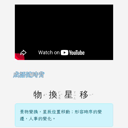
成語隨時背
物
換
星
移
ㄏ
ㄒ
ㄨ
ˋ
ˋ
ㄧ
ˊ
ㄨ
ㄧ
ㄢ
ㄥ
景物變換，星辰位置移動；形容時序的變
遷，人事的變化。