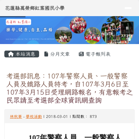
導覽列
花蓮縣萬榮鄉紅葉國民小學
跳至主內容區
花蓮縣萬榮鄉紅葉國民小學
⏸
頁尾區域
主內容區域
本站消息
分月文章
電子報列表
考選部訊息：107年警察人員、一般警察
人員及鐵路人員特考，自107年3月6日至
107年3月15日受理網路報名，有意報考之
民眾請至考選部全球資訊網查詢
林秋華
-
學校活動
| 2018-03-01 | 點閱數： 873
107
年警察人員、一般警察人