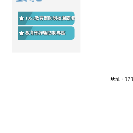
1953教育部防制校園霸凌專
區
教育部詐騙防制專區
頁尾區域內容
地址：979