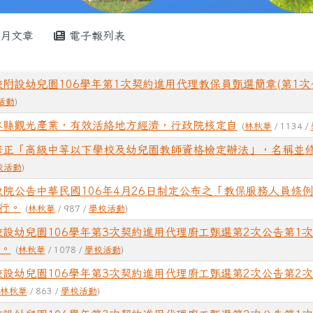
月文章
電子報列表
附設幼兒園106學年第1次契約進用代理教保員甄選簡章(第1次
活動
)
本縣觀光產業，有效活絡地方經濟，行政院核定自
(
林秋華
/ 1134 /
修正「高級中等以下學校及幼兒園教師資格檢定辦法」，名稱並
校活動
)
院公告中華民國106年4月26日制定公布之「教保服務人員條
施行。
(
林秋華
/ 987 /
學校活動
)
設幼兒園106學年第3次契約進用代理廚工甄選第2次公告第1次
果。
(
林秋華
/ 1078 /
學校活動
)
設幼兒園106學年第3次契約進用代理廚工甄選第2次公告第2次
林秋華
/ 863 /
學校活動
)