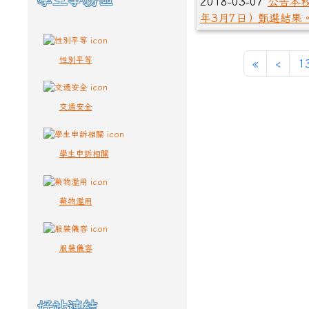
2018-03-07
公告本校
年3月7日）甄選結果
性別平等
第一頁
上一
«
‹
1
交通安全
學生申訴相關
藥物濫用
服裝儀容
好站連結