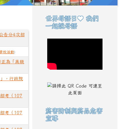
世界母語日♥ 我們
右邊區域內容
一起說母語
公告分4次招
學校活動
)
修正為「高級
例」，行政院
招考（107
菸害防制與菸品危害
招考（107
宣導