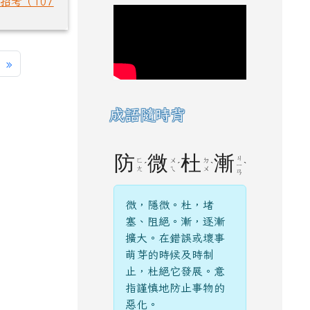
招考（107
一頁
最後頁
»
成語隨時背
防
微
杜
漸
ㄐ
ㄈ
ㄨ
ㄉ
ˊ
ˊ
ˋ
ˋ
ㄧ
ㄤ
ㄟ
ㄨ
ㄢ
微，隱微。杜，堵
塞、阻絕。漸，逐漸
擴大。在錯誤或壞事
萌芽的時候及時制
止，杜絕它發展。意
指謹慎地防止事物的
惡化。