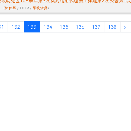
設幼兒園106學年第3次契約進用代理廚工甄選第2次公告第1次
。
(
林秋華
/ 1019 /
學校活動
)
頁
(目前頁次)
下
31
132
133
134
135
136
137
138
›