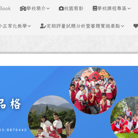
學
Book
學校簡介
校園剪影
學校課程專區
小正常化教學
定期評量試題分析暨審題實施要點