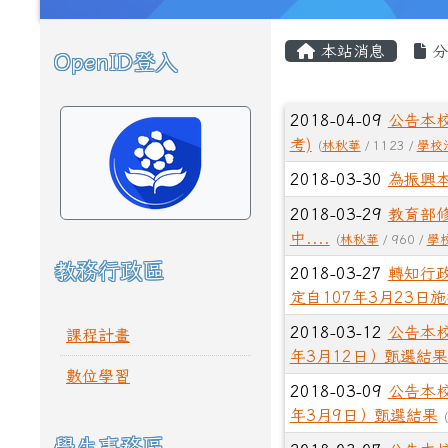
頁尾區域
主內容區域
本站消息
分
OpenID登入
左邊區域內容
文章列表
2018-04-09
公告本校
考)
(
林秋華
/ 1123 /
學校
2018-03-30
為振興
2018-03-29
教育部
中....
(
林秋華
/ 960 /
學
教務行政區
2018-03-27
轉知行政
定自107年3月23日
2018-03-12
公告本校
課程計畫
年3月12日）甄選結
數位學習
2018-03-09
公告本校
年3月9日）甄選結果
(
學生事務區