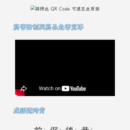
菸害防制與菸品危害宣導
成語隨時背
ㄑ
ㄍ
ㄐ
ㄏ