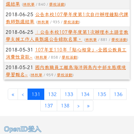
選結果
(
林秋華
/ 840 /
學校活動
)
2018-06-25
公告本校107學年度第1次自行辦理鐘點代課
教師甄選結果
(
林秋華
/ 935 /
學校活動
)
2018-06-25
：公告本校107學年度第1次辦理本土語言教
學支援工作人員甄選公告錄取名單。
(
林秋華
/ 881 /
學校活動
)
2018-05-31
107年至110年「貼心相貸」-全國公教員工
消費性貸款~
(
林秋華
/ 858 /
學校活動
)
2018-05-21
國內教職員工離島海洋與島內中部生態環境
學習報名~
(
林秋華
/ 959 /
學校活動
)
第一頁
上一頁
(目前頁次)
«
‹
131
132
133
134
135
136
下一頁
最後頁
137
138
›
»
左邊區域內容
OpenID登入