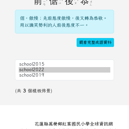
前
倨
後
恭
ˊ
ˋ
ˋ
ㄧ
ㄨ
ㄩ
ㄡ
ㄢ
ㄥ
倨，傲慢；先前態度傲慢，後又轉為恭敬。
用以譏笑勢利的人前後態度不一。
觀看完整成語資料
(共
3
個樣板佈景)
頁尾區域內容
花蓮縣萬榮鄉紅葉國民小學全球資訊網