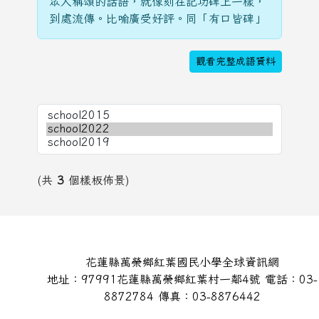
眾人稱頌的話語，就像刻在記功碑上一樣，
到處流傳。比喻廣受好評。同「有口皆碑」
觀看完整成語資料
(共
3
個樣板佈景)
頁尾區域內容
花蓮縣萬榮鄉紅葉國民小學全球資訊網
地址：97991花蓮縣萬榮鄉紅葉村一鄰4號 電話：03-
8872784 傳真：03-8876442