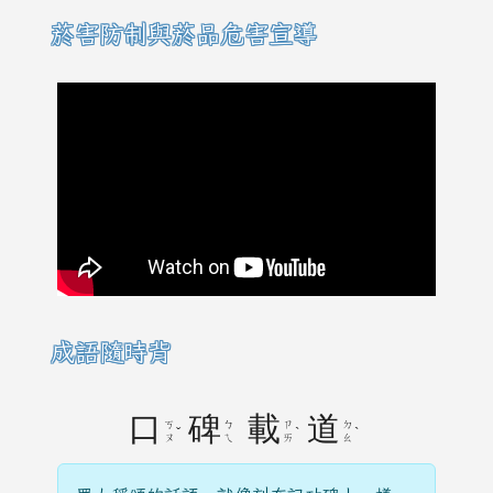
菸害防制與菸品危害宣導
成語隨時背
口
碑
載
道
ㄎ
ㄅ
ㄗ
ㄉ
ˇ
ˋ
ˋ
ㄡ
ㄟ
ㄞ
ㄠ