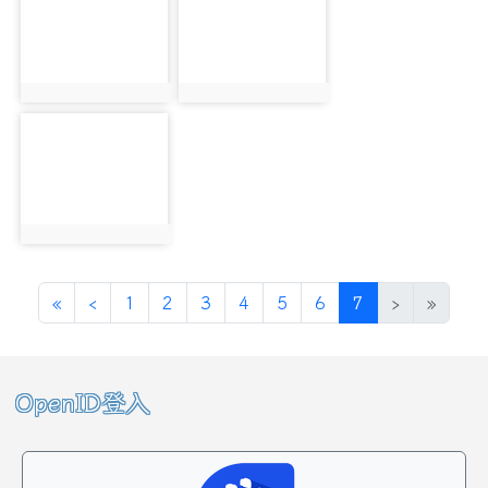
photo:6083
photo:6176
photo-6129
photo:6129
第一頁
上一頁
(目前頁次)
«
‹
1
2
3
4
5
6
7
›
»
左邊區域內容
OpenID登入