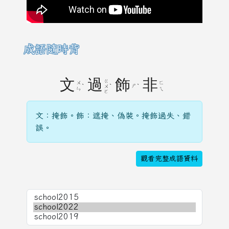
成語隨時背
文
過
飾
非
ㄍ
ㄨ
ㄈ
ˋ
ˋ
ㄕ
ˋ
ㄨ
ㄣ
ㄟ
ㄛ
文：掩飾。飾：遮掩、偽裝。掩飾過失、錯
誤。
觀看完整成語資料