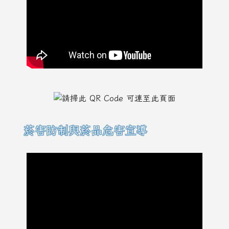
菸害防制與菸品危害宣導