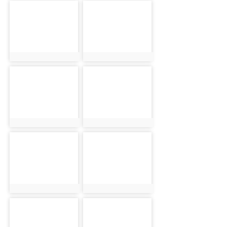
photo-2706
photo-2707
photo:2706
photo:2707
photo-2708
photo-2709
photo:2708
photo:2709
photo-2710
photo-2711
photo:2710
photo:2711
photo-2712
photo-2713