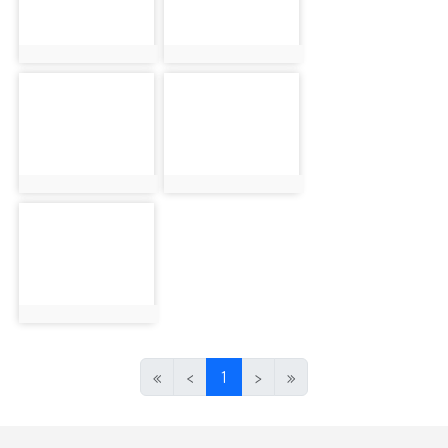
photo:2712
photo:2713
photo-2714
photo-2715
photo:2714
photo:2715
photo-2716
photo:2716
(目前頁次)
«
‹
1
›
»