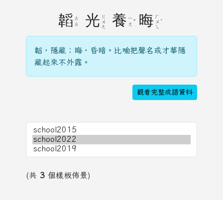
韜
光
養
晦
ㄍ
ㄏ
ㄊ
ㄧ
ˇ
ˋ
ㄨ
ㄨ
ㄠ
ㄤ
ㄤ
ㄟ
韜，隱藏；晦，昏暗。比喻把聲名或才華隱
藏起來不外露。
觀看完整成語資料
(共
3
個樣板佈景)
頁尾區域內容