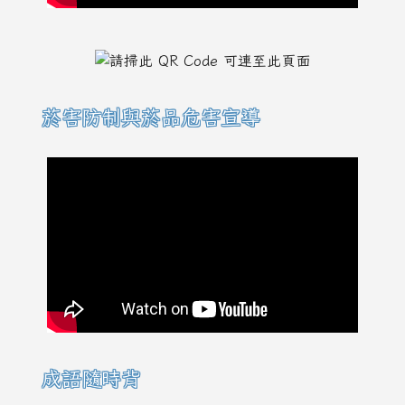
菸害防制與菸品危害宣導
成語隨時背