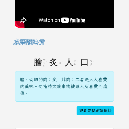
成語隨時背
膾
炙
人
口
ㄎ
ㄖ
ㄎ
ˋ
ㄓ
ˋ
ˊ
ˇ
ㄨ
ㄣ
ㄡ
ㄞ
膾，切細的肉；炙，烤肉；二者是人人喜愛
的美味。句指詩文或事物被眾人所喜愛而流
傳。
觀看完整成語資料