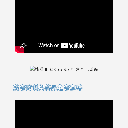
菸害防制與菸品危害宣導