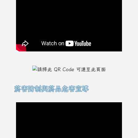
菸害防制與菸品危害宣導