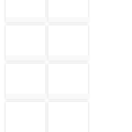
photo:6214
photo:6135
photo-6240
photo-6184
photo:6240
photo:6184
photo-6199
photo-6168
photo:6199
photo:6168
photo-6208
photo-6140