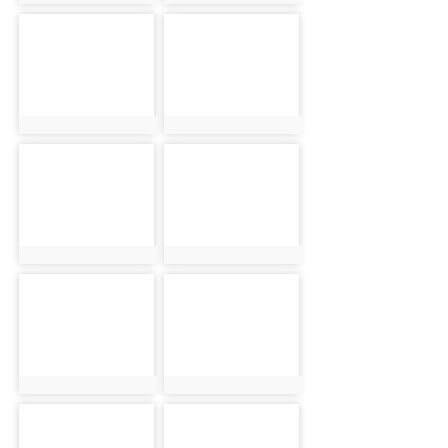
photo:6194
photo:6157
photo-6187
photo-6254
photo:6187
photo:6254
photo-6096
photo-6152
photo:6096
photo:6152
photo-6097
photo-6215
photo:6097
photo:6215
photo-6214
photo-6135