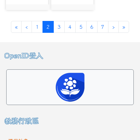
photo:6216
photo:6165
第一頁
上一頁
(目前頁次)
下一頁
最後頁
«
‹
1
2
3
4
5
6
7
›
»
左邊區域內容
OpenID登入
教務行政區