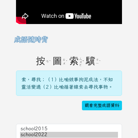
成語隨時背
按
圖
索
驥
ㄙ
ㄊ
ㄐ
ㄢ
ˋ
ˊ
ˇ
ˋ
ㄨ
ㄨ
ㄧ
ㄛ
索，尋找；（1）比喻做事拘泥成法，不知
靈活變通（2）比喻循著線索去尋找事物。
觀看完整成語資料