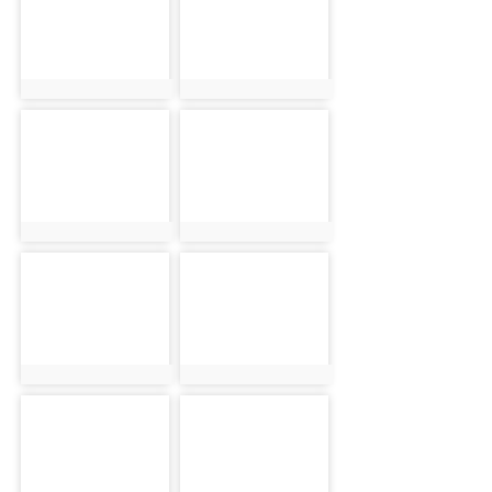
photo:6195
photo:6181
photo-6146
photo-6109
photo:6146
photo:6109
photo-6252
photo-6179
photo:6252
photo:6179
photo-6216
photo-6165