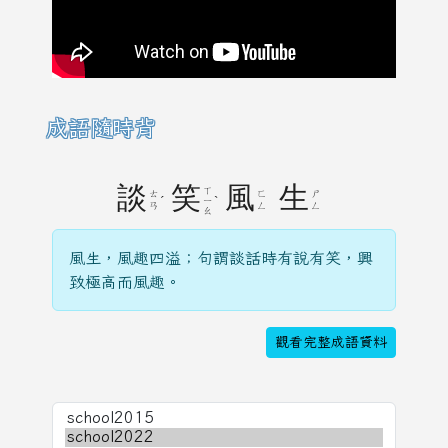
成語隨時背
談
笑
風
生
ㄒ
ㄊ
ㄈ
ㄕ
ˊ
ˋ
ㄧ
ㄢ
ㄥ
ㄥ
ㄠ
風生，風趣四溢；句謂談話時有說有笑，興
致極高而風趣。
觀看完整成語資料