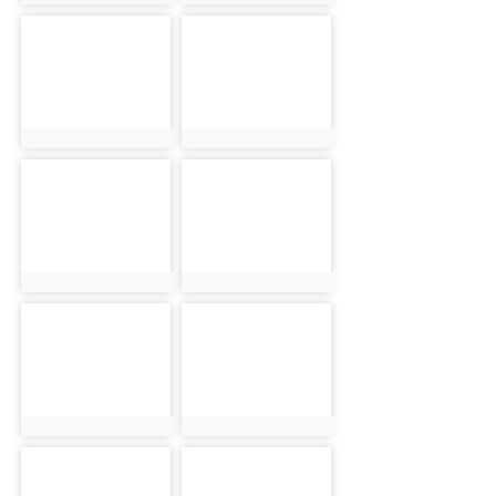
photo:6176
photo:6196
photo-6075
photo-6117
photo:6075
photo:6117
photo-6252
photo-6119
photo:6252
photo:6119
photo-6115
photo-6114
photo:6115
photo:6114
photo-6202
photo-6168