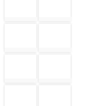
photo:6179
photo:6166
photo-6127
photo-6159
photo:6127
photo:6159
photo-6092
photo-6134
photo:6092
photo:6134
photo-6123
photo-6234