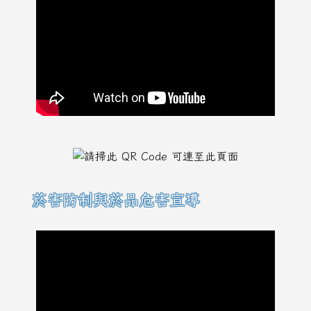
菸害防制與菸品危害宣導