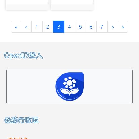
photo:6123
photo:6234
第一頁
上一頁
(目前頁次)
下一頁
最後頁
«
‹
1
2
3
4
5
6
7
›
»
左邊區域內容
OpenID登入
教務行政區