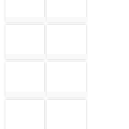
photo:6202
photo:6168
photo-6255
photo-6254
photo:6255
photo:6254
photo-6154
photo-6178
photo:6154
photo:6178
photo-6093
photo-6239