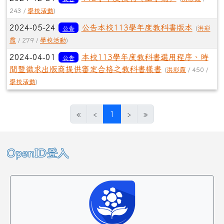
243 /
學校活動
)
2024-05-24
公告本校113學年度教科書版本
公告
(
洪彩
霞
/ 279 /
學校活動
)
2024-04-01
本校113學年度教科書選用程序、時
公告
間暨徵求出版商提供審定合格之教科書樣書
(
洪彩霞
/ 450 /
學校活動
)
(目前頁次)
«
‹
1
›
»
左邊區域內容
OpenID登入