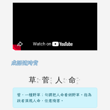
成語隨時背
草
菅
人
命
ㄐ
ㄇ
ㄘ
ㄖ
ˇ
ˊ
ˋ
ㄧ
ㄧ
ㄠ
ㄣ
ㄢ
ㄥ
菅，一種野草；句謂把人命看做野草。指為
政者漠視人命，任意殘害。