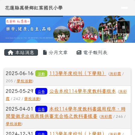
導覽列
花蓮縣萬榮鄉紅葉國民小學
跳至主內容區
花蓮縣萬榮鄉紅葉國民小學
⏸
頁尾區域
主內容區域
本站消息
分月文章
電子報列表
文章列表
2025-06-16
113學年度校刊（下學期）
活動
(
洪彩霞
/
205 /
學校活動
)
2025-05-29
公告本校114學年度教科書版本
公告
(
洪彩
霞
/ 242 /
學校活動
)
2025-04-01
本校114學年度教科書選用程序、時
公告
間暨徵求出版商提供審定合格之教科書樣書
(
洪彩霞
/ 246 /
學校活動
)
2024-12-31
113學年度校刊（上學期）
公告
(
洪彩霞
/