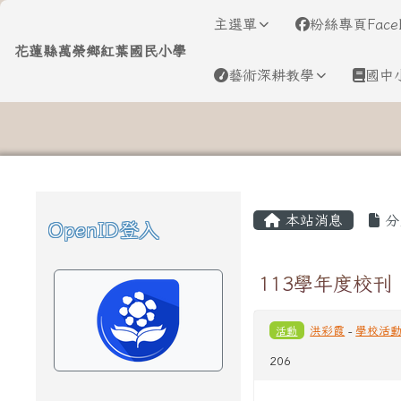
導覽列
跳至主內容區
花蓮縣萬榮鄉紅葉國民小
主選單
粉絲專頁Face
花蓮縣萬榮鄉紅葉國民小學
藝術深耕教學
國中
頁尾區域
主內容區域
本站消息
分
OpenID登入
左邊區域內容
113學年度校
活動
洪彩霞
-
學校活
206