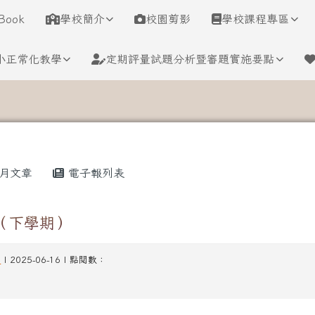
學
Book
學校簡介
校園剪影
學校課程專區
小正常化教學
定期評量試題分析暨審題實施要點
月文章
電子報列表
刊（下學期）
動
| 2025-06-16 | 點閱數：