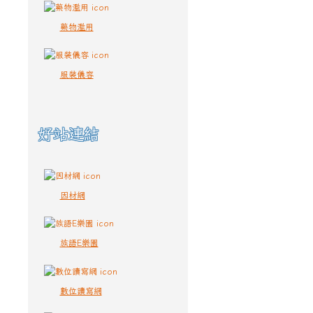
藥物濫用
服裝儀容
好站連結
因材網
族語E樂園
數位讀寫網