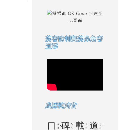
菸害防制與菸品危害
宣導
成語隨時背
口
碑
載
道
ㄎ
ㄅ
ㄗ
ㄉ
ˇ
ˋ
ˋ
ㄡ
ㄟ
ㄞ
ㄠ