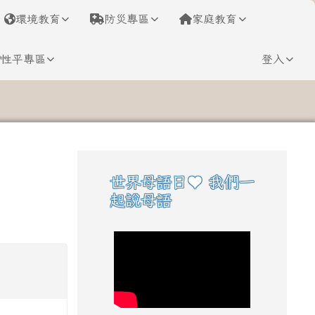
環境教育
防災專區
家庭教育
性平專區
登入
⏸
世界母語日♥ 我們一
右邊區域內容
起說母語