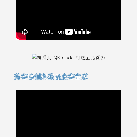
菸害防制與菸品危害宣導