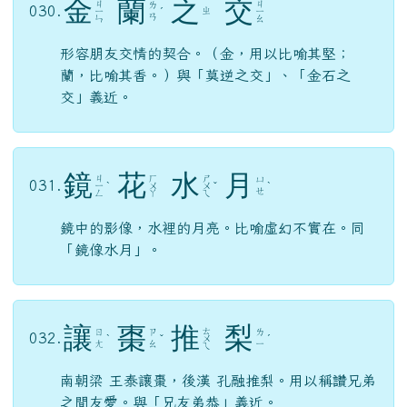
金
蘭
之
交
ㄐ
ㄐ
ㄌ
030.
ㄓ
ㄧ
ˊ
ㄧ
ㄢ
ㄣ
ㄠ
形容朋友交情的契合。（金，用以比喻其堅；
蘭，比喻其香。）與「莫逆之交」、「金石之
交」義近。
鏡
花
水
月
ㄐ
ㄏ
ㄕ
ㄩ
031.
ㄧ
ˋ
ㄨ
ㄨ
ˇ
ˋ
ㄝ
ㄥ
ㄚ
ㄟ
鏡中的影像，水裡的月亮。比喻虛幻不實在。同
「鏡像水月」。
讓
棗
推
梨
ㄊ
ㄖ
ㄗ
ㄌ
032.
ˋ
ˇ
ㄨ
ˊ
ㄤ
ㄠ
ㄧ
ㄟ
南朝梁 王泰讓棗，後漢 孔融推梨。用以稱讚兄弟
之間友愛。與「兄友弟恭」義近。