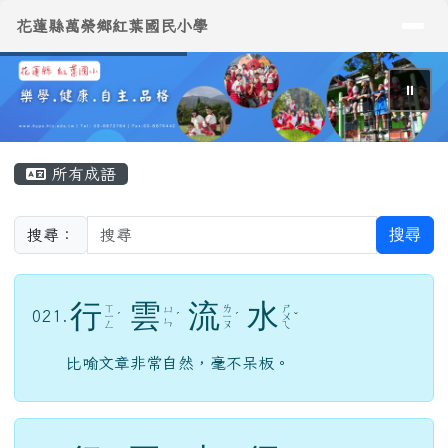
導覽列
花蓮縣萬榮鄉紅葉國民小學
跳至主內容區
花蓮縣萬榮鄉紅葉國民小學
⏸
頁尾區域
主內容區域
所有成語
搜尋
搜尋：
行
雲
流
水
ㄒ
ㄌ
ㄕ
ㄩ
021.
ㄧ
ˊ
ˊ
ㄧ
ˊ
ㄨ
ˇ
ㄣ
ㄥ
ㄡ
ㄟ
比喻文章非常自然，毫不呆板。