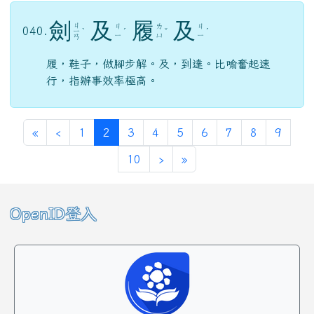
劍
及
履
及
ㄐ
ㄐ
ㄌ
ㄐ
040.
ㄧ
ˋ
ˊ
ˇ
ˊ
ㄧ
ㄩ
ㄧ
ㄢ
履，鞋子，做腳步解。及，到達。比喻奮起速
行，指辦事效率極高。
第一頁
上一頁
(目前頁次)
«
‹
1
2
3
4
5
6
7
8
9
下一頁
最後頁
10
›
»
左邊區域內容
OpenID登入