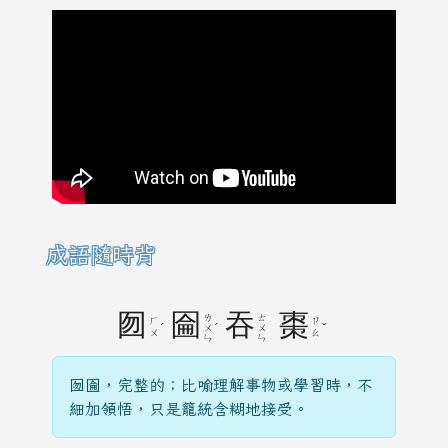
成語隨時背
囫
圇
吞
棗
ㄌ
ㄊ
ㄏ
ㄗ
ˊ
ˊ
ˇ
ㄨ
ㄨ
ㄨ
ㄠ
ㄣ
ㄣ
囫圇，完整的；比喻理解事物或學習時，不
細加領悟，只是籠統含糊地接受。