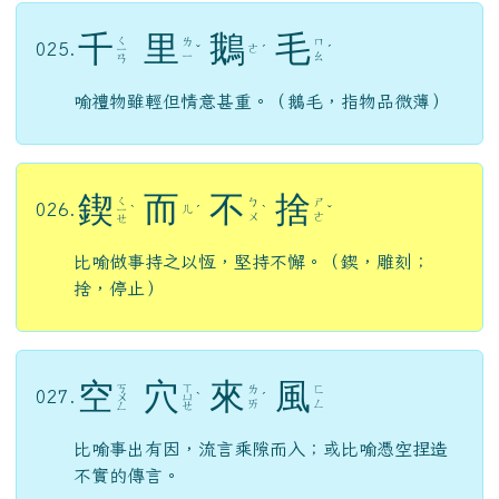
千
里
鵝
毛
ㄑ
ㄌ
ㄇ
025.
ㄜ
ㄧ
ˇ
ˊ
ˊ
ㄧ
ㄠ
ㄢ
喻禮物雖輕但情意甚重。（鵝毛，指物品微薄）
鍥
而
不
捨
ㄑ
ㄅ
ㄕ
026.
ㄦ
ㄧ
ˋ
ˊ
ˋ
ˇ
ㄨ
ㄜ
ㄝ
比喻做事持之以恆，堅持不懈。（鍥，雕刻；
捨，停止）
空
穴
來
風
ㄎ
ㄒ
ㄌ
ㄈ
027.
ㄨ
ㄩ
ˋ
ˊ
ㄞ
ㄥ
ㄥ
ㄝ
比喻事出有因，流言乘隙而入；或比喻憑空捏造
不實的傳言。