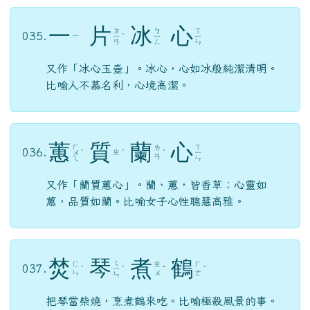
一
片
冰
心
ㄆ
ㄅ
ㄒ
035.
ㄧ
ㄧ
ˋ
ㄧ
ㄧ
ㄢ
ㄥ
ㄣ
又作「冰心玉壺」。冰心，心如冰般純潔清明。
比喻人不慕名利，心境高潔。
蕙
質
蘭
心
ㄏ
ㄒ
ㄌ
036.
ㄓ
ㄨ
ˋ
ˊ
ˊ
ㄧ
ㄢ
ㄟ
ㄣ
又作「蘭質蕙心」。蘭、蕙，皆香草；心靈如
蕙，品質如蘭。比喻女子心性聰慧高雅。
焚
琴
煮
鶴
ㄑ
ㄈ
ㄓ
ㄏ
037.
ˊ
ㄧ
ˊ
ˇ
ˋ
ㄣ
ㄨ
ㄜ
ㄣ
把琴當柴燒，烹煮鶴來吃。比喻極殺風景的事。