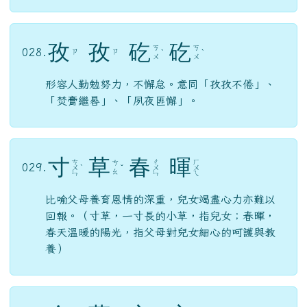
孜
孜
矻
矻
ㄎ
ㄎ
028.
ㄗ
ㄗ
ˋ
ˋ
ㄨ
ㄨ
形容人勤勉努力，不懈怠。意同「孜孜不倦」、
「焚膏繼晷」、「夙夜匪懈」。
寸
草
春
暉
ㄘ
ㄔ
ㄏ
ㄘ
029.
ㄨ
ˋ
ˇ
ㄨ
ㄨ
ㄠ
ㄣ
ㄣ
ㄟ
比喻父母養育恩情的深重，兒女竭盡心力亦難以
回報。（寸草，一寸長的小草，指兒女；春暉，
春天溫暖的陽光，指父母對兒女細心的呵護與教
養）