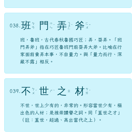
班
門
弄
斧
ㄋ
ㄅ
ㄇ
ㄈ
038.
ˊ
ㄨ
ˋ
ˇ
ㄢ
ㄣ
ㄨ
ㄥ
班，魯班，古代春秋魯國巧匠；弄，耍弄。「班
門弄斧」指在巧匠魯班門前耍弄大斧。比喻在行
家面前賣弄本事，不自量力。與「量力而行、深
藏不露」相反。
不
世
之
材
ㄅ
ㄘ
039.
ㄕ
ㄓ
ˊ
ˋ
ˊ
ㄨ
ㄞ
不世，世上少有的，非常的。形容當世少有，極
出色的人材；是推崇讚譽之詞。同「蓋世之才」
（註：蓋世，超過、高出當代之上）。