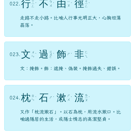
行
不
由
徑
ㄒ
ㄐ
ㄅ
ㄧ
022.
ㄧ
ˊ
ˋ
ˊ
ㄧ
ˋ
ㄨ
ㄡ
ㄥ
ㄥ
走路不走小路。比喻人行事光明正大，心胸坦蕩
磊落。
文
過
飾
非
ㄍ
ㄨ
ㄈ
023.
ㄕ
ˋ
ㄨ
ˋ
ˋ
ㄣ
ㄟ
ㄛ
文：掩飾。飾：遮掩、偽裝。掩飾過失、錯誤。
枕
石
漱
流
ㄌ
ㄓ
ㄕ
024.
ㄕ
ˋ
ˊ
ˋ
ㄧ
ˊ
ㄣ
ㄨ
ㄡ
又作「枕流漱石」。以石為枕，用流水漱口。比
喻過隱居的生活，或隱士情志的高潔堅貞。