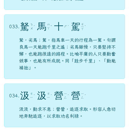
駑
馬
十
駕
ㄐ
ㄋ
ㄇ
033.
ㄕ
ˊ
ˇ
ˊ
ㄧ
ˋ
ㄨ
ㄚ
ㄚ
駑，劣馬；駕，指馬車一天的行程為一駕。句謂
良馬一天能跑千里之遙；劣馬雖慢，只要堅持不
懈，也能跑很遠的路程。比喻平庸的人只要勤奮
做事，也能有所成就。同「跬步千里」、「勤能
補拙」。
汲
汲
營
營
ㄐ
ㄐ
ㄧ
ㄧ
034.
ˊ
ˊ
ˊ
ˊ
ㄧ
ㄧ
ㄥ
ㄥ
汲汲，勤求不息；營營，追逐求取。形容人急切
地奔馳追逐，以求取功名利祿。