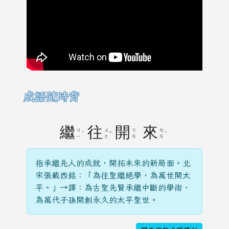
成語隨時背
繼
往
開
來
ㄐ
ㄨ
ㄎ
ㄌ
ˋ
ˇ
ˊ
ㄧ
ㄤ
ㄞ
ㄞ
指承繼先人的成就，開拓未來的新局面。北
宋張載西銘：「為往聖繼絕學，為萬世開太
平。」→譯：為古聖先賢承繼中斷的學術，
為萬代子孫開創永久的太平聖世。