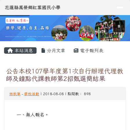
導覽列
花蓮縣萬榮鄉紅葉國民小學
跳至主內容區
花蓮縣萬榮鄉紅葉國民小學
⏸
頁尾區域
主內容區域
本站消息
分月文章
電子報列表
公告本校107學年度第1次自行辦理代理教
師及鐘點代課教師第2招甄選簡結果
林秋華
-
學校活動
| 2018-08-08 | 點閱數： 898
一、無人報名。