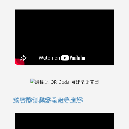
菸害防制與菸品危害宣導