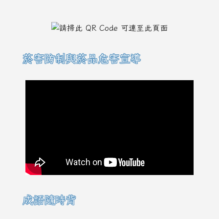
菸害防制與菸品危害宣導
成語隨時背