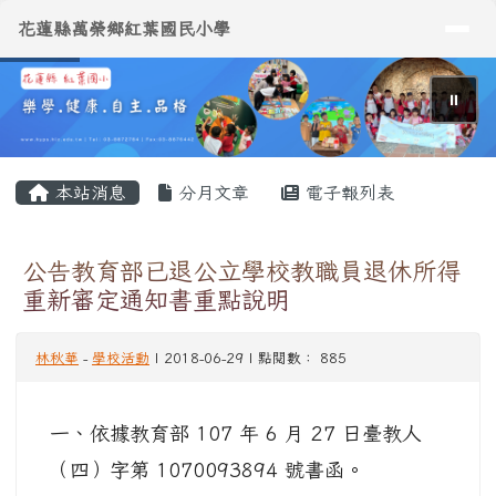
導覽列
花蓮縣萬榮鄉紅葉國民小學
跳至主內容區
花蓮縣萬榮鄉紅葉國民小學
⏸
頁尾區域
主內容區域
本站消息
分月文章
電子報列表
公告教育部已退公立學校教職員退休所得
重新審定通知書重點說明
林秋華
-
學校活動
| 2018-06-29 | 點閱數： 885
一、依據教育部 107 年 6 月 27 日臺教人
（四）字第 1070093894 號書函。