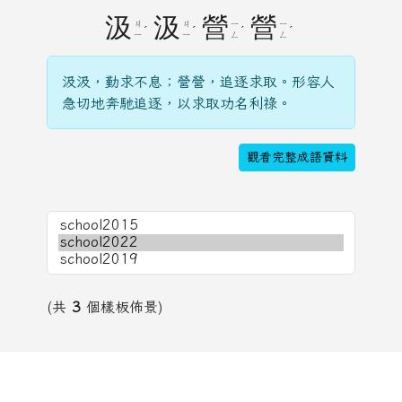
汲
汲
營
營
ㄐ
ㄐ
ㄧ
ㄧ
ˊ
ˊ
ˊ
ˊ
ㄧ
ㄧ
ㄥ
ㄥ
汲汲，勤求不息；營營，追逐求取。形容人
急切地奔馳追逐，以求取功名利祿。
觀看完整成語資料
(共
3
個樣板佈景)
頁尾區域內容