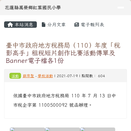
導覽列
花蓮縣萬榮鄉紅葉國民小學
跳至主內容區
花蓮縣萬榮鄉紅葉國民小學
頁尾區域
主內容區域
本站消息
分月文章
電子報列表
⏸
臺中市政府地方稅務局（110）年度「稅
影高手」租稅短片創作比賽活動傳單及
Banner電子檔各1份
活動
蘇宗聖
-
學校活動
| 2021-07-19 | 點閱數： 604
依據臺中市政府地方稅務局 110 年 7 月 13 日中
市稅企字第 1100500092 號函辦理。