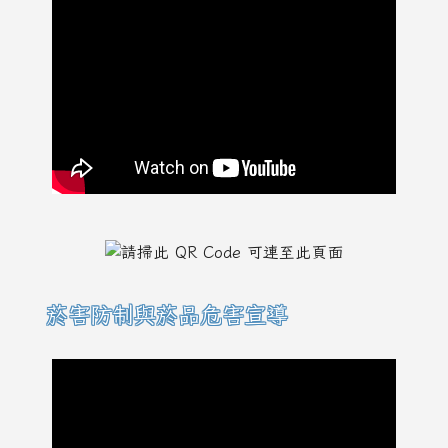
菸害防制與菸品危害宣導