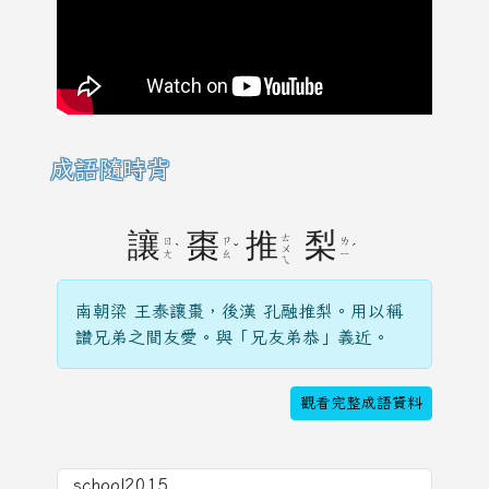
成語隨時背
讓
棗
推
梨
ㄊ
ㄖ
ㄗ
ㄌ
ˋ
ˇ
ˊ
ㄨ
ㄤ
ㄠ
ㄧ
ㄟ
南朝梁 王泰讓棗，後漢 孔融推梨。用以稱
讚兄弟之間友愛。與「兄友弟恭」義近。
觀看完整成語資料