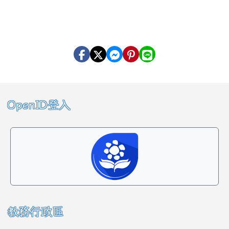
左邊區域內容
OpenID登入
教務行政區