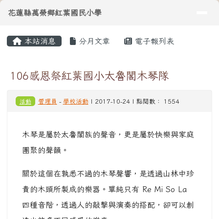
導覽列
花蓮縣萬榮鄉紅葉國民小學
跳至主內容區
花蓮縣萬榮鄉紅葉國民小學
頁尾區域
主內容區域
本站消息
分月文章
電子報列表
⏸
106感恩祭紅葉國小太魯閣木琴隊
活動
管理員
-
學校活動
| 2017-10-24 | 點閱數： 1554
木琴是屬於太魯閣族的聲音，更是屬於快樂與家庭
團聚的聲韻。
關於這個在孰悉不過的木琴聲響，是透過山林中珍
貴的木頭所製成的樂器。單純只有 Re Mi So La
四種音階，透過人的敲擊與演奏的搭配，卻可以創