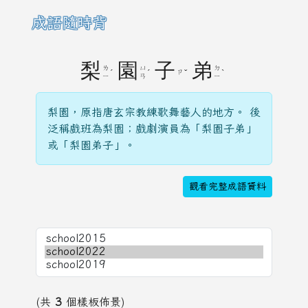
成語隨時背
梨
園
子
弟
ㄌ
ㄩ
ㄉ
ˊ
ˊ
ㄗ
ˇ
ˋ
ㄧ
ㄢ
ㄧ
梨園，原指唐玄宗教練歌舞藝人的地方。 後
泛稱戲班為梨園；戲劇演員為「梨園子弟」
或「梨園弟子」。
觀看完整成語資料
(共
3
個樣板佈景)