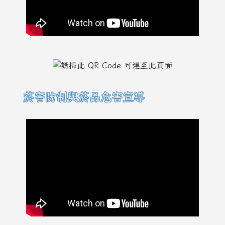
菸害防制與菸品危害宣導