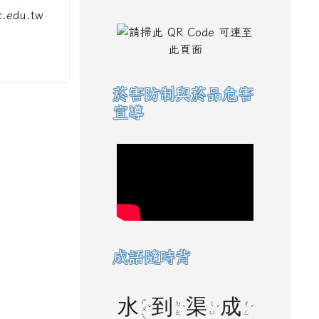
edu.tw
菸害防制與菸品危害
宣導
成語隨時背
水
到
渠
成
ㄕ
ㄉ
ㄑ
ㄔ
ˇ
ˋ
ˊ
ˊ
ㄨ
ㄠ
ㄩ
ㄥ
ㄟ