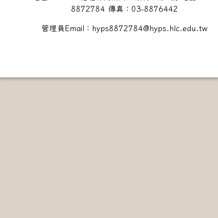
8872784 傳真：03-8876442
管理員Email：hyps8872784@hyps.hlc.edu.tw