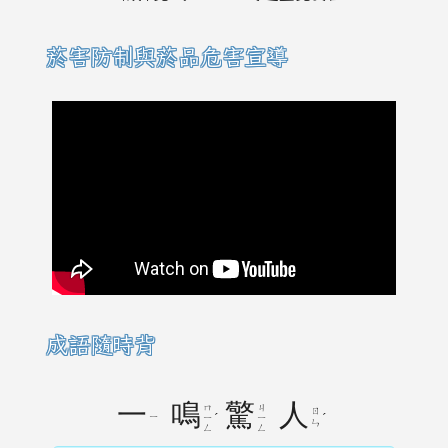
菸害防制與菸品危害宣導
成語隨時背
一
鳴
驚
人
ㄇ
ㄐ
ㄖ
ㄧ
ˊ
ˊ
ㄧ
ㄧ
ㄣ
ㄥ
ㄥ