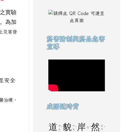
之實驗
。為加
止災害發
菸害防制與菸品危害
宣導
至安全
醫治療，
成語隨時背
道
貌
岸
然
ㄉ
ㄇ
ㄖ
ˋ
ˋ
ㄢ
ˋ
ˊ
ㄠ
ㄠ
ㄢ