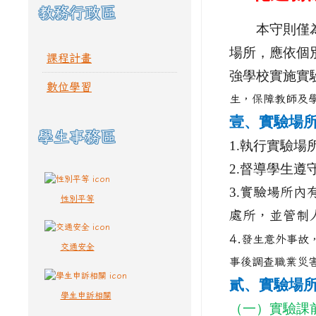
教務行政區
本守則僅為一
場所，應依個
課程計畫
強學校實施實
數位學習
生，保障教師及
壹、實驗場
學生事務區
1.
執行實驗場
2.
督導學生遵
3.
實驗場所內
性別平等
處所，並管制
4.
發生意外事故
交通安全
事後調查職業災
貳、實驗場
學生申訴相關
（一）實驗課