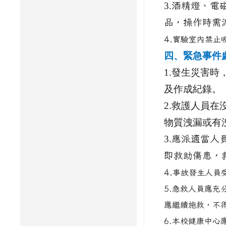
3.
酒精燈、電
品，操作時需
4.
實驗室內禁止
四、緊急事件
1.
發生災害時
及作成紀錄。
2.
救護人員在
物質洩漏或有
3.
應派適當人
即救助傷患，
4.
事故發生人員
5.急救人員應
應繼續施救，不
6.本校健康中