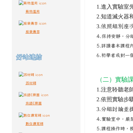
1.
進入實驗室
藥物濫用
2.
知道滅火器
3.
依照組別座
服裝儀容
4.
保持安靜，分
5.詳讀書本課程
6.初學者或對
好站連結
（二）實驗
因材網
1.
注意聆聽老
2.
依照實驗步
族語E樂園
3.
分組討論並
4.
實驗室中，嚴
數位讀寫網
5.課程操作時