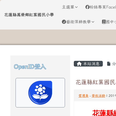
導覽列
跳至主內容區
花蓮縣萬榮鄉紅葉國民小
主選單
粉絲專頁Face
花蓮縣萬榮鄉紅葉國民小學
藝術深耕教學
國中
頁尾區域
主內容區域
本站消息
分
OpenID登入
左邊區域內容
花蓮縣紅葉國民
管理員
-
學校活動
| 201
花蓮縣