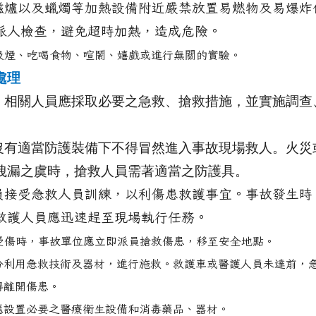
磁爐以及蠟燭等加熱設備附近嚴禁放置易燃物及易爆炸
派人檢查，避免超時加熱，造成危險。
吸煙、吃喝食物、喧鬧、嬉戲或進行無關的實驗。
處理
，相關人員應採取必要之急救、搶救措施，並實施調查
沒有適當防護裝備下不得冒然進入事故現場救人。火災
洩漏之虞時，搶救人員需著適當之防護具。
員接受急救人員訓練，以利傷患救護事宜。事故發生時
救護人員應迅速趕至現場執行任務。
受傷時，事故單位應立即派員搶救傷患，移至安全地點。
充分利用急救技術及器材，進行施救。救護車或醫護人員未達前，
得離開傷患。
心應設置必要之醫療衛生設備和消毒藥品、器材。