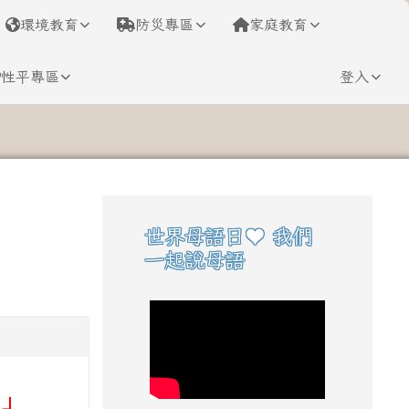
環境教育
防災專區
家庭教育
性平專區
登入
⏸
世界母語日♥ 我們
右邊區域內容
一起說母語
」