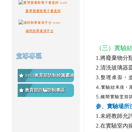
臺灣圖書館電子書查詢
補救教學資源平台
（三）實驗
宣導專區
1.
將廢棄物分
2.
清洗玻璃器
1953教育部防制校園霸凌專
3.
整理桌面，
4.
實驗結束後，
區
教育部詐騙防制專區
5.離開實驗室前
参、實驗場所
1.
未經教師允
2.
在實驗室內