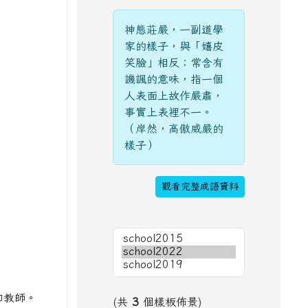
神態莊嚴，一副道學
家的樣子，與「嬉皮
笑臉」相反；常含有
譏諷的意味，指一個
人表面上故作嚴肅，
事實上表裡不一。
（岸然，高傲威嚴的
樣子）
觀看完整成語資料
知教師。
(共
3
個樣板佈景)