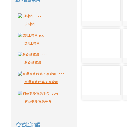
因材網
photo:5638
p
photo-5646
p
族語E樂園
photo:5646
p
數位讀寫網
photo-5650
p
臺灣圖書館電子書查詢
photo:5650
p
補救教學資源平台
宣導專區