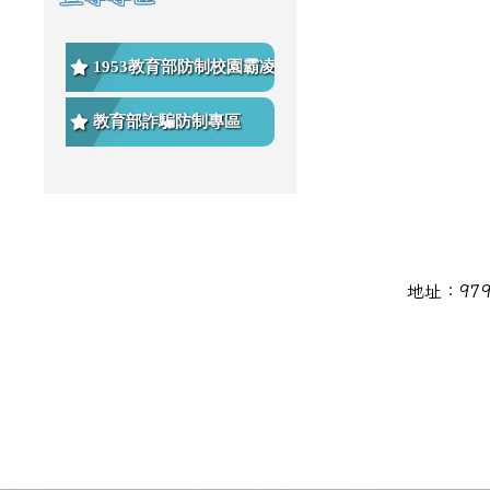
1953教育部防制校園霸凌專
區
教育部詐騙防制專區
頁尾區域內容
地址：979