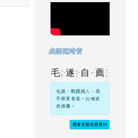
成語隨時背
毛
遂
自
薦
ㄙ
ㄐ
ㄇ
ˊ
ˋ
ㄗ
ˋ
ˋ
ㄨ
ㄧ
ㄠ
ㄟ
ㄢ
毛遂，戰國趙人，為
平原君食客。比喻自
我推薦。
觀看完整成語資料