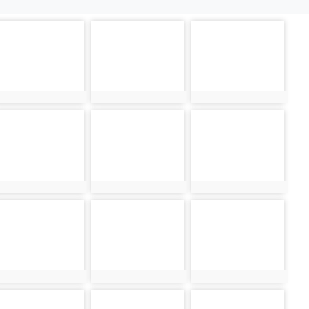
hoto-5618
photo-5620
photo-5621
hoto:5618
photo:5620
photo:5621
hoto-5624
photo-5626
photo-5628
hoto:5624
photo:5626
photo:5628
hoto-5632
photo-5634
photo-5636
hoto:5632
photo:5634
photo:5636
hoto-5641
photo-5642
photo-5644