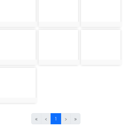
hoto:5641
photo:5642
photo:5644
hoto-5647
photo-5648
photo-5649
hoto:5647
photo:5648
photo:5649
hoto-5651
hoto:5651
(目前頁次)
«
‹
1
›
»