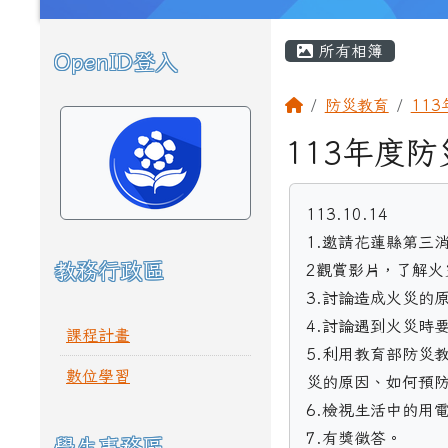
頁尾區域
主內容區域
所有相簿
OpenID登入
左邊區域內容
回首頁
防災教育
11
113年度
113.10.14

1.邀請花蓮縣第三
教務行政區
2觀賞影片，了解火
3.討論造成火災的
4.討論遇到火災時要
課程計畫
5.利用教育部防災教育
數位學習
災的原因、如何預防
6.檢視生活中的用電
7.有獎徵答。
學生事務區