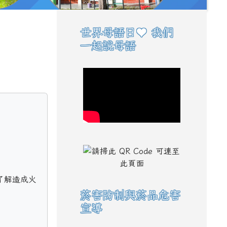
世界母語日♥ 我們
右邊區域內容
一起說母語
，了解造成火
菸害防制與菸品危害
宣導