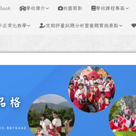
學
Book
學校簡介
校園剪影
學校課程專區
小正常化教學
定期評量試題分析暨審題實施要點