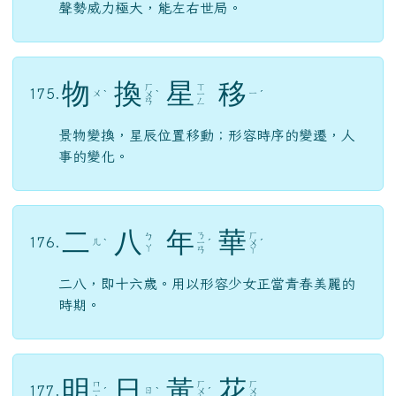
聲勢威力極大，能左右世局。
物
換
星
移
ㄏ
ㄒ
175.
ㄨ
ㄧ
ˋ
ㄨ
ˋ
ㄧ
ˊ
ㄢ
ㄥ
景物變換，星辰位置移動；形容時序的變遷，人
事的變化。
二
八
年
華
ㄋ
ㄏ
ㄅ
176.
ㄦ
ˋ
ㄧ
ˊ
ㄨ
ˊ
ㄚ
ㄢ
ㄚ
二八，即十六歲。用以形容少女正當青春美麗的
時期。
明
日
黃
花
ㄇ
ㄏ
ㄏ
177.
ㄖ
ㄧ
ˊ
ˋ
ㄨ
ˊ
ㄨ