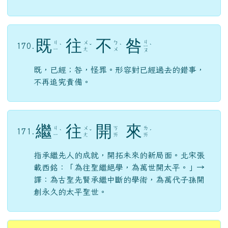
既
往
不
咎
ㄐ
ㄐ
ㄨ
ㄅ
170.
ˋ
ˇ
ˋ
ㄧ
ˋ
ㄧ
ㄤ
ㄨ
ㄡ
既，已經；咎，怪罪。形容對已經過去的錯事，
不再追究責備。
繼
往
開
來
ㄐ
ㄨ
ㄎ
ㄌ
171.
ˋ
ˇ
ˊ
ㄧ
ㄤ
ㄞ
ㄞ
指承繼先人的成就，開拓未來的新局面。北宋張
載西銘：「為往聖繼絕學，為萬世開太平。」→
譯：為古聖先賢承繼中斷的學術，為萬代子孫開
創永久的太平聖世。