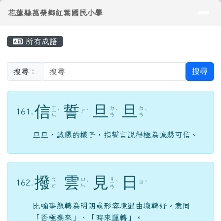
導覽列
花蓮縣萬榮鄉紅葉國民小學
跳至主內容區
花蓮縣萬榮鄉紅葉國民小學
頁尾區域
主內容區域
所有成語
⏸
搜尋
搜尋：
信
誓
旦
旦
ㄒ
ㄉ
ㄉ
161.
ㄕ
ㄧ
ˋ
ˋ
ˋ
ˋ
ㄢ
ㄢ
ㄣ
旦旦，誠懇的樣子，指誓言說得極為誠懇可信。
撥
雲
見
日
ㄐ
ㄅ
ㄩ
162.
ㄖ
ˊ
ㄧ
ˋ
ˋ
ㄛ
ㄣ
ㄢ
比喻事態轉為明朗或形容境遇由壞轉好。意同
「否極泰來」、「時來運轉」。