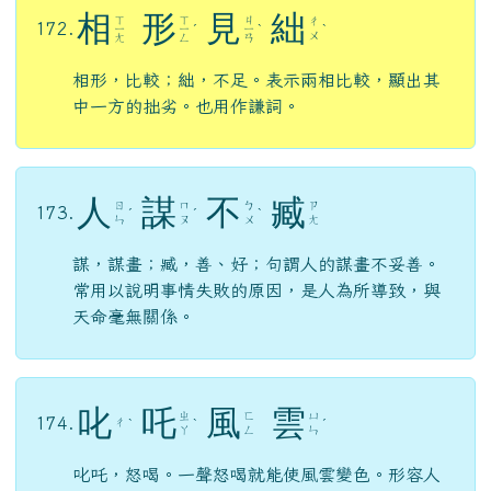
相
形
見
絀
ㄒ
ㄒ
ㄐ
ㄔ
172.
ㄧ
ㄧ
ˊ
ㄧ
ˋ
ˋ
ㄨ
ㄤ
ㄥ
ㄢ
相形，比較；絀，不足。表示兩相比較，顯出其
中一方的拙劣。也用作謙詞。
人
謀
不
臧
ㄖ
ㄇ
ㄅ
ㄗ
173.
ˊ
ˊ
ˋ
ㄣ
ㄡ
ㄨ
ㄤ
謀，謀畫；臧，善、好；句謂人的謀畫不妥善。
常用以說明事情失敗的原因，是人為所導致，與
天命毫無關係。
叱
吒
風
雲
ㄓ
ㄈ
ㄩ
174.
ㄔ
ˋ
ˋ
ˊ
ㄚ
ㄥ
ㄣ
叱吒，怒喝。一聲怒喝就能使風雲變色。形容人