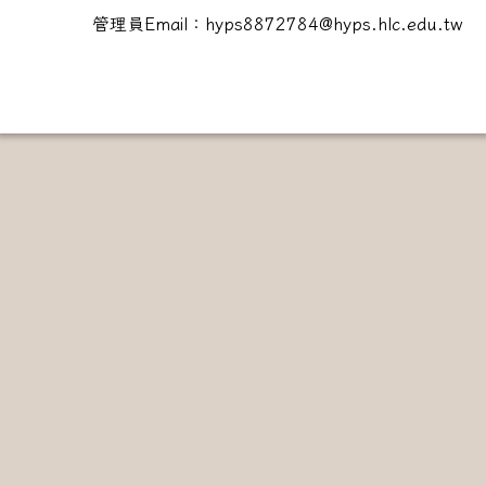
管理員Email：hyps8872784@hyps.hlc.edu.tw