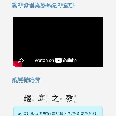
菸害防制與菸品危害宣導
成語隨時背
趨
庭
之
教
ㄊ
ㄐ
ㄑ
ˊ
ㄓ
ㄧ
ㄧ
ㄩ
ㄥ
ㄠ
原指孔鯉快步穿過庭院時，孔子教兒子孔鯉