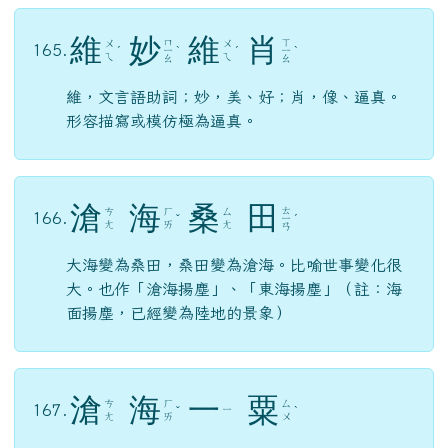
維
妙
維
肖
ㄇ
ㄒ
ㄨ
ㄨ
165.
ˊ
ㄧ
ˋ
ˊ
ㄧ
ˋ
ㄟ
ㄟ
ㄠ
ㄠ
維，文言語助詞；妙，美、好；肖，像、逼真。
形容描寫或模仿極為逼真。
滄
海
桑
田
ㄊ
ㄘ
ㄏ
ㄙ
166.
ˇ
ㄧ
ˊ
ㄤ
ㄞ
ㄤ
ㄢ
大海變為桑田，桑田變為滄海。比喻世事變化很
大。也作「滄海揚塵」、「東海揚塵」（註：海
面揚塵，已經變為陸地的景象）
滄
海
一
粟
ㄘ
ㄏ
ㄙ
167.
ㄧ
ˇ
ˋ
ㄤ
ㄞ
ㄨ