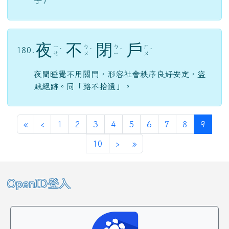
子）
夜
不
閉
戶
ㄧ
ㄅ
ㄅ
ㄏ
180.
ˋ
ˋ
ˋ
ˋ
ㄝ
ㄨ
ㄧ
ㄨ
夜間睡覺不用關門，形容社會秩序良好安定，盜
賊絕跡。同「路不拾遺」。
第一頁
上一頁
(目前
«
‹
1
2
3
4
5
6
7
8
9
下一頁
最後頁
10
›
»
左邊區域內容
OpenID登入