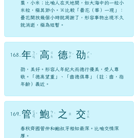
粟，小米；比喻人在天地間，如大海中的一粒小
米粒，極其渺小。※比較「曇花（華）一現」：
曇花開放幾個小時就凋謝了，形容事物出現不久
就消逝，極為短暫。
年
高
德
劭
ㄋ
ㄍ
ㄉ
ㄕ
168.
ㄧ
ˊ
ˊ
ˋ
ㄠ
ㄜ
ㄠ
ㄢ
劭，美好。形容人年紀大而德行優美，受人尊
敬。「德高望重」、「齒德俱尊」（註：齒，指
年齡）義近。
管
鮑
之
交
ㄍ
ㄐ
ㄅ
169.
ㄓ
ㄨ
ˇ
ˋ
ㄧ
ㄠ
ㄢ
ㄠ
春秋齊國管仲和鮑叔牙相知最深。比喻交情深
厚。