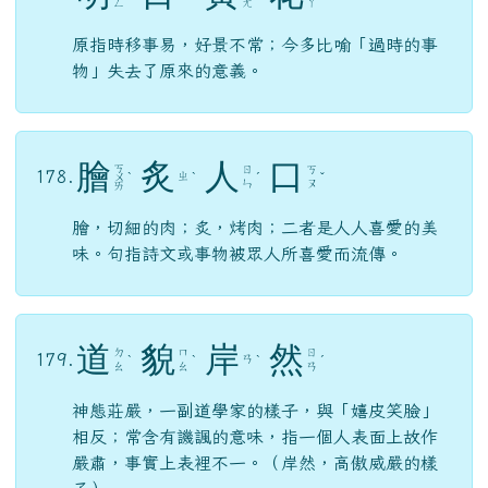
ㄥ
ㄤ
ㄚ
原指時移事易，好景不常；今多比喻「過時的事
物」失去了原來的意義。
膾
炙
人
口
ㄎ
ㄖ
ㄎ
178.
ㄓ
ㄨ
ˋ
ˋ
ˊ
ˇ
ㄣ
ㄡ
ㄞ
膾，切細的肉；炙，烤肉；二者是人人喜愛的美
味。句指詩文或事物被眾人所喜愛而流傳。
道
貌
岸
然
ㄉ
ㄇ
ㄖ
179.
ㄢ
ˋ
ˋ
ˋ
ˊ
ㄠ
ㄠ
ㄢ
神態莊嚴，一副道學家的樣子，與「嬉皮笑臉」
相反；常含有譏諷的意味，指一個人表面上故作
嚴肅，事實上表裡不一。（岸然，高傲威嚴的樣