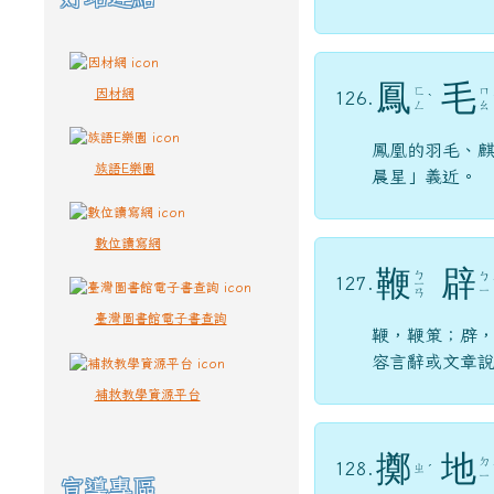
鳳
毛
ㄈ
ㄇ
因材網
126.
ˋ
ㄥ
ㄠ
鳳凰的羽毛、
族語E樂園
晨星」義近。
數位讀寫網
鞭
辟
ㄅ
ㄅ
127.
ㄧ
ㄧ
ㄢ
臺灣圖書館電子書查詢
鞭，鞭策；辟
容言辭或文章
補救教學資源平台
擲
地
ㄉ
128.
ㄓ
ˊ
ㄧ
宣導專區