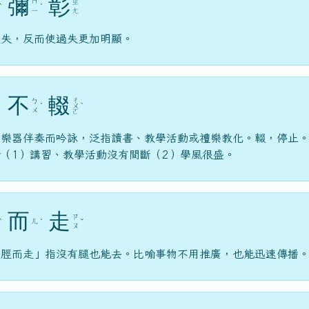
彌
彰
ㄇ
ㄓ
ˋ
ˊ
ㄧ
ㄤ
過失，反而使過失更加明顯。
不
輟
ㄔ
ㄅ
ˊ
ㄨ
ˋ
ㄨ
ㄛ
絃樂器伴奏而吟詠，泛指讀書、教學活動或禮樂教化。輟，停止
（1）講習、教學活動沒有間斷（2）學風很盛。
而
走
ㄗ
ㄦ
ˋ
ˊ
ˇ
ㄡ
不脛而走」指沒有腿也能去。比喻事物不用推廣，也能迅速傳播