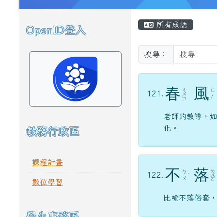
頁尾區域
主內容區域
所有成語
OpenID登入
左邊區域內容
搜尋：
春
風
ㄔ
ㄈ
121.
ㄨ
ㄥ
ㄣ
老師的教導，如
化。
教務行政區
課程計畫
不
落
ㄌ
ㄅ
122.
ˋ
ㄨ
ㄨ
ㄛ
數位學習
比喻不落俗套
學生事務區