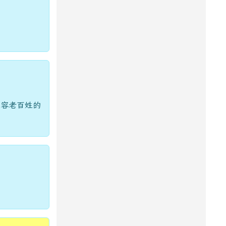
形容老百姓的
。