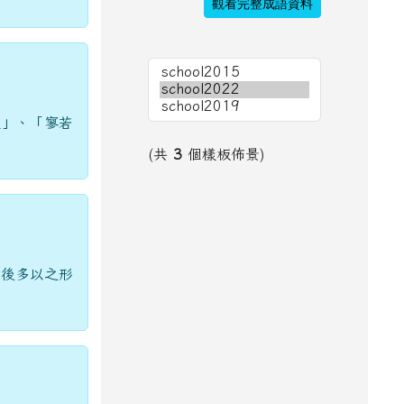
觀看完整成語資料
數」、「寥若
(共
3
個樣板佈景)
。後多以之形