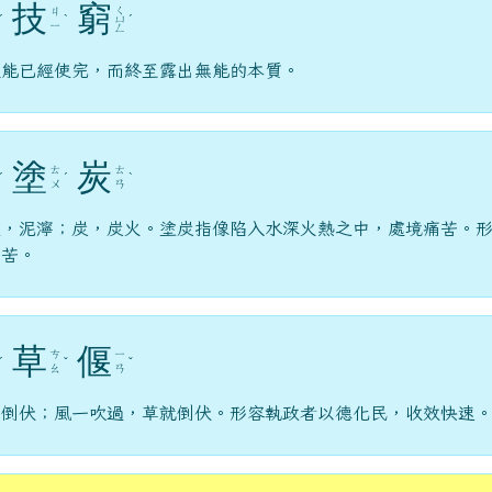
技
窮
ㄑ
ㄐ
ˊ
ˋ
ㄩ
ˊ
ㄧ
ㄥ
技能已經使完，而終至露出無能的本質。
塗
炭
ㄊ
ㄊ
ˊ
ˊ
ˋ
ㄨ
ㄢ
塗，泥濘；炭，炭火。塗炭指像陷入水深火熱之中，處境痛苦。
痛苦。
草
偃
ㄘ
ㄧ
ˊ
ˇ
ˇ
ㄠ
ㄢ
，倒伏；風一吹過，草就倒伏。形容執政者以德化民，收效快速