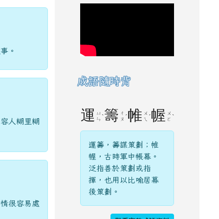
做事。
成語隨時背
運
籌
帷
幄
ㄩ
ㄔ
ㄨ
ㄨ
ˋ
ˊ
ˊ
ˋ
ㄣ
ㄡ
ㄟ
ㄛ
形容人糊里糊
運籌，籌謀策劃；帷
幄，古時軍中帳幕。
泛指善於策劃或指
揮，也用以比喻居幕
後策劃。
事情很容易處