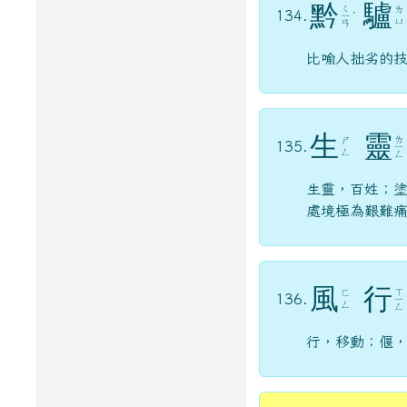
黔
驢
ㄑ
ㄌ
134.
ㄧ
ˊ
ㄩ
ㄢ
比喻人拙劣的
生
靈
ㄌ
ㄕ
135.
ㄧ
ㄥ
ㄥ
生靈，百姓；
處境極為艱難
風
行
ㄒ
ㄈ
136.
ㄧ
ㄥ
ㄥ
行，移動；偃