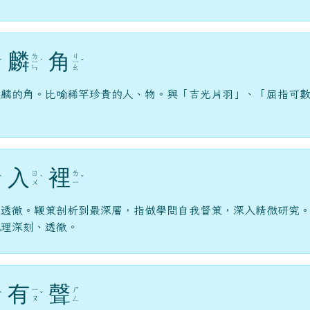
麟
角
ㄌ
ㄐ
ˊ
ㄧ
ˊ
ㄧ
ˇ
ㄣ
ㄠ
麒麟的角。比喻稀罕珍貴的人、物。與「吉光片羽」、「屈指可
入
裡
ㄖ
ㄌ
ˋ
ˋ
ˇ
ㄨ
ㄧ
，透徹。鞭策剖析到最深層，指做學問自我督策，深入精微研究
說理深刻、透徹。
有
聲
ㄧ
ㄕ
ˋ
ˇ
ㄡ
ㄥ