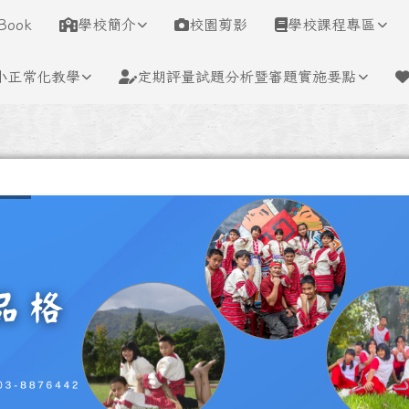
學
Book
學校簡介
校園剪影
學校課程專區
小正常化教學
定期評量試題分析暨審題實施要點