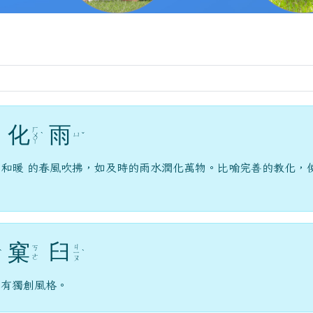
化
雨
ㄏ
ㄩ
ㄨ
ˋ
ˇ
ㄚ
和暖 的春風吹拂，如及時的雨水潤化萬物。比喻完善的教化，
窠
臼
ㄐ
ㄎ
ˋ
ㄧ
ˋ
ㄜ
ㄡ
，有獨創風格。