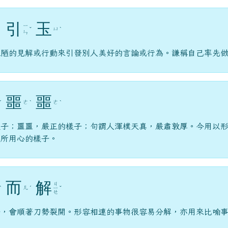
引
玉
ㄧ
ㄩ
ˇ
ˋ
ㄣ
粗陋的見解或行動來引發別人美好的言論或行為。謙稱自己率先
噩
噩
ㄜ
ㄜ
ˊ
ˋ
ˋ
樣子；噩噩，嚴正的樣子；句謂人渾樸天真，嚴肅敦厚。今用以
無所用心的樣子。
而
解
ㄐ
ㄦ
ˋ
ˊ
ㄧ
ˇ
ㄝ
子，會順著刀勢裂開。形容相連的事物很容易分解，亦用來比喻