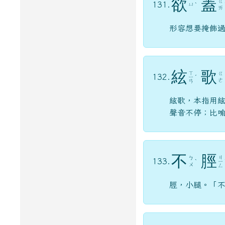
欲
蓋
ㄍ
131.
ㄩ
ˋ
ㄞ
形容想要掩飾
絃
歌
ㄒ
ㄍ
132.
ㄧ
ˊ
ㄜ
ㄢ
絃歌，本指用
聲音不停；比喻
不
脛
ㄐ
ㄅ
133.
ˋ
ㄧ
ㄨ
ㄥ
脛，小腿。「