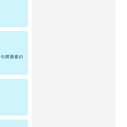
。句謂讀書的
。