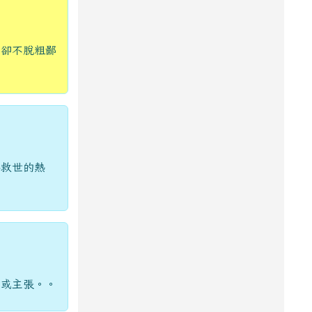
，卻不脫粗鄙
心救世的熱
見或主張。。