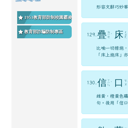
形容文辭巧妙
1953教育部防制校園霸凌專
區
教育部詐騙防制專區
疊
床
ㄉ
ㄔ
129.
ㄧ
ˊ
ㄨ
ㄝ
ㄤ
比喻一切措施
「床上施床」
信
口
ㄒ
ㄎ
130.
ㄧ
ˋ
ㄡ
ㄣ
雌黃，橙黃色
句。後用「信