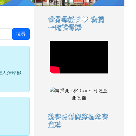
世界母語日♥ 我們
右邊區域內容
一起說母語
搜尋
使人潛移默
菸害防制與菸品危害
宣導