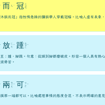
而
冠
ㄍ
ㄦ
ˊ
ˊ
ㄨ
ㄢ
「沐猴而冠」指性情急躁的獼猴學人穿戴冠帽。比喻人虛有表象
放
踵
ㄓ
ㄈ
ˇ
ˇ
ㄨ
ˇ
ㄤ
ㄥ
，至；踵，腳跟。句意：從頭到腳都磨破皮。形容一個人具有熱
奔波勞苦。
兩
可
ㄌ
ㄎ
ˊ
ㄧ
ˇ
ˇ
ㄜ
ㄤ
，摸那一端都可以。比喻處理事情的態度含混，不表示明確的意