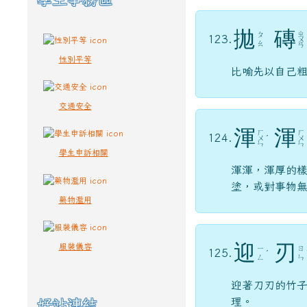
拋
磚
ㄓ
ㄆ
123.
ㄨ
ㄠ
ㄢ
性別平等
比喻先以自己
交通安全
渾
渾
ㄏ
ㄏ
124.
ㄨ
ˊ
ㄨ
ㄣ
ㄣ
學生申訴相關
渾渾，渾厚的
塗，或對事物
藥物濫用
迎
刃
服裝儀容
ㄧ
ㄖ
125.
ˊ
ㄥ
ㄣ
迎著刀刃的竹
理。
好站連結