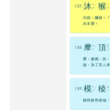
沐
猴
ㄇ
ㄏ
137.
ˋ
ㄨ
ㄡ
沐猴，獼猴。
的本質。
摩
頂
ㄉ
ㄇ
138.
ˊ
ㄧ
ㄛ
ㄥ
摩，磨損；放
誠，為了眾人
模
稜
ㄇ
ㄌ
139.
ˊ
ㄛ
ㄥ
摸物稜角兩端