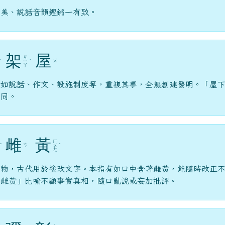
華美、說話音韻鏗鏘一有致。
架
屋
ㄐ
ㄨ
ˊ
ㄧ
ˋ
ㄚ
，如說話、作文、設施制度等，重複其事，全無創建發明。「屋
亦同。
雌
黃
ㄏ
ㄘ
ˇ
ㄨ
ˊ
ㄤ
礦物，古代用於塗改文字。本指有如口中含著雌黃，能隨時改正
口雌黃」比喻不顧事實真相，隨口亂說或妄加批評。