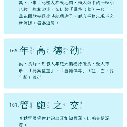
粟，小米；比喻人在天地間，如大海中的一粒小
米粒，極其渺小。※比較「曇花（華）一現」：
曇花開放幾個小時就凋謝了，形容事物出現不久
就消逝，極為短暫。
年
高
德
劭
ㄋ
ㄍ
ㄉ
ㄕ
168.
ㄧ
ˊ
ˊ
ˋ
ㄠ
ㄜ
ㄠ
ㄢ
劭，美好。形容人年紀大而德行優美，受人尊
敬。「德高望重」、「齒德俱尊」（註：齒，指
年齡）義近。
管
鮑
之
交
ㄍ
ㄐ
ㄅ
169.
ㄓ
ㄨ
ˇ
ˋ
ㄧ
ㄠ
ㄢ
ㄠ
春秋齊國管仲和鮑叔牙相知最深。比喻交情深
厚。