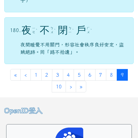
子）
夜
不
閉
戶
ㄧ
ㄅ
ㄅ
ㄏ
180.
ˋ
ˋ
ˋ
ˋ
ㄝ
ㄨ
ㄧ
ㄨ
夜間睡覺不用關門，形容社會秩序良好安定，盜
賊絕跡。同「路不拾遺」。
第一頁
上一頁
(目前
«
‹
1
2
3
4
5
6
7
8
9
下一頁
最後頁
10
›
»
左邊區域內容
OpenID登入