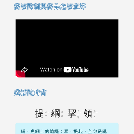
菸害防制與菸品危害宣導
成語隨時背
提
綱
挈
領
ㄑ
ㄌ
ㄊ
ㄍ
ˊ
ˋ
ˇ
ㄧ
ㄧ
ㄧ
ㄤ
ㄝ
ㄥ
綱，魚網上的總繩；挈，提起。全句是說