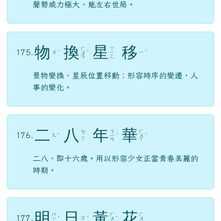
聲勢威力極大，能左右世局。
物
換
星
移
ㄏ
ㄒ
175.
ㄨ
ㄧ
ˋ
ㄨ
ˋ
ㄧ
ˊ
ㄢ
ㄥ
景物變換，星辰位置移動；形容時序的變遷，人
事的變化。
二
八
年
華
ㄋ
ㄏ
ㄅ
176.
ㄦ
ˋ
ㄧ
ˊ
ㄨ
ˊ
ㄚ
ㄢ
ㄚ
二八，即十六歲。用以形容少女正當青春美麗的
時期。
明
日
黃
花
ㄇ
ㄏ
ㄏ
177.
ㄖ
ㄧ
ˊ
ˋ
ㄨ
ˊ
ㄨ