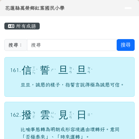
導覽列
花蓮縣萬榮鄉紅葉國民小學
跳至主內容區
花蓮縣萬榮鄉紅葉國民小學
頁尾區域
主內容區域
所有成語
⏸
搜尋
搜尋：
信
誓
旦
旦
ㄒ
ㄉ
ㄉ
161.
ㄕ
ㄧ
ˋ
ˋ
ˋ
ˋ
ㄢ
ㄢ
ㄣ
旦旦，誠懇的樣子，指誓言說得極為誠懇可信。
撥
雲
見
日
ㄐ
ㄅ
ㄩ
162.
ㄖ
ˊ
ㄧ
ˋ
ˋ
ㄛ
ㄣ
ㄢ
比喻事態轉為明朗或形容境遇由壞轉好。意同
「否極泰來」、「時來運轉」。