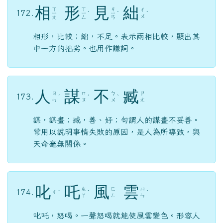
相
形
見
絀
ㄒ
ㄒ
ㄐ
ㄔ
172.
ㄧ
ㄧ
ˊ
ㄧ
ˋ
ˋ
ㄨ
ㄤ
ㄥ
ㄢ
相形，比較；絀，不足。表示兩相比較，顯出其
中一方的拙劣。也用作謙詞。
人
謀
不
臧
ㄖ
ㄇ
ㄅ
ㄗ
173.
ˊ
ˊ
ˋ
ㄣ
ㄡ
ㄨ
ㄤ
謀，謀畫；臧，善、好；句謂人的謀畫不妥善。
常用以說明事情失敗的原因，是人為所導致，與
天命毫無關係。
叱
吒
風
雲
ㄓ
ㄈ
ㄩ
174.
ㄔ
ˋ
ˋ
ˊ
ㄚ
ㄥ
ㄣ
叱吒，怒喝。一聲怒喝就能使風雲變色。形容人