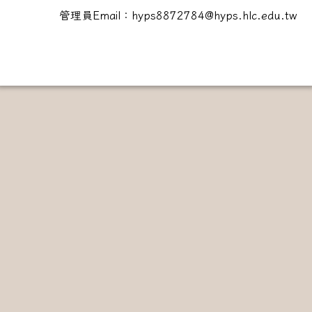
管理員Email：hyps8872784@hyps.hlc.edu.tw