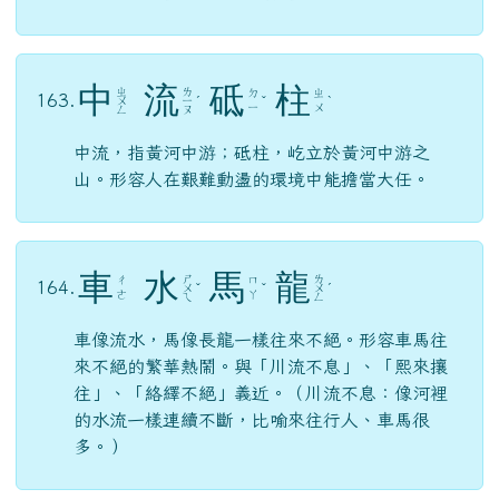
中
流
砥
柱
ㄓ
ㄌ
ㄉ
ㄓ
163.
ㄨ
ㄧ
ˊ
ˇ
ˋ
ㄧ
ㄨ
ㄥ
ㄡ
中流，指黃河中游；砥柱，屹立於黃河中游之
山。形容人在艱難動盪的環境中能擔當大任。
車
水
馬
龍
ㄕ
ㄌ
ㄔ
ㄇ
164.
ㄨ
ˇ
ˇ
ㄨ
ˊ
ㄜ
ㄚ
ㄟ
ㄥ
車像流水，馬像長龍一樣往來不絕。形容車馬往
來不絕的繁華熱鬧。與「川流不息」、「熙來攘
往」、「絡繹不絕」義近。（川流不息：像河裡
的水流一樣連續不斷，比喻來往行人、車馬很
多。）