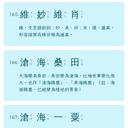
維
妙
維
肖
ㄇ
ㄒ
ㄨ
ㄨ
165.
ˊ
ㄧ
ˋ
ˊ
ㄧ
ˋ
ㄟ
ㄟ
ㄠ
ㄠ
維，文言語助詞；妙，美、好；肖，像、逼真。
形容描寫或模仿極為逼真。
滄
海
桑
田
ㄊ
ㄘ
ㄏ
ㄙ
166.
ˇ
ㄧ
ˊ
ㄤ
ㄞ
ㄤ
ㄢ
大海變為桑田，桑田變為滄海。比喻世事變化很
大。也作「滄海揚塵」、「東海揚塵」（註：海
面揚塵，已經變為陸地的景象）
滄
海
一
粟
ㄘ
ㄏ
ㄙ
167.
ㄧ
ˇ
ˋ
ㄤ
ㄞ
ㄨ