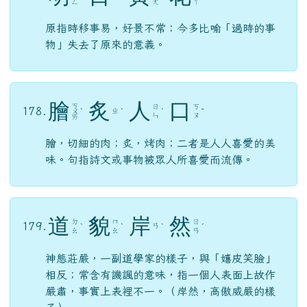
ㄥ
ㄤ
ㄚ
原指時移事易，好景不常；今多比喻「過時的事
物」失去了原來的意義。
膾
炙
人
口
ㄎ
ㄖ
ㄎ
178.
ㄓ
ㄨ
ˋ
ˋ
ˊ
ˇ
ㄣ
ㄡ
ㄞ
膾，切細的肉；炙，烤肉；二者是人人喜愛的美
味。句指詩文或事物被眾人所喜愛而流傳。
道
貌
岸
然
ㄉ
ㄇ
ㄖ
179.
ㄢ
ˋ
ˋ
ˋ
ˊ
ㄠ
ㄠ
ㄢ
神態莊嚴，一副道學家的樣子，與「嬉皮笑臉」
相反；常含有譏諷的意味，指一個人表面上故作
嚴肅，事實上表裡不一。（岸然，高傲威嚴的樣