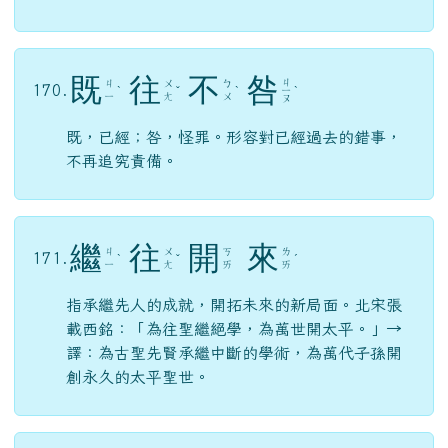
既
往
不
咎
ㄐ
ㄐ
ㄨ
ㄅ
170.
ˋ
ˇ
ˋ
ㄧ
ˋ
ㄧ
ㄤ
ㄨ
ㄡ
既，已經；咎，怪罪。形容對已經過去的錯事，
不再追究責備。
繼
往
開
來
ㄐ
ㄨ
ㄎ
ㄌ
171.
ˋ
ˇ
ˊ
ㄧ
ㄤ
ㄞ
ㄞ
指承繼先人的成就，開拓未來的新局面。北宋張
載西銘：「為往聖繼絕學，為萬世開太平。」→
譯：為古聖先賢承繼中斷的學術，為萬代子孫開
創永久的太平聖世。