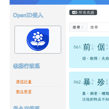
頁尾區域
主內容區域
所有成語
OpenID登入
左邊區域內容
搜尋：
前
倨
ㄑ
ㄐ
061.
ㄧ
ˊ
ㄩ
ㄢ
倨，傲慢；先
教務行政區
暴
殄
ㄊ
ㄅ
課程計畫
062.
ˋ
ㄧ
ㄠ
ㄢ
數位學習
暴，損害、糟
泛指對物品不
學生事務區