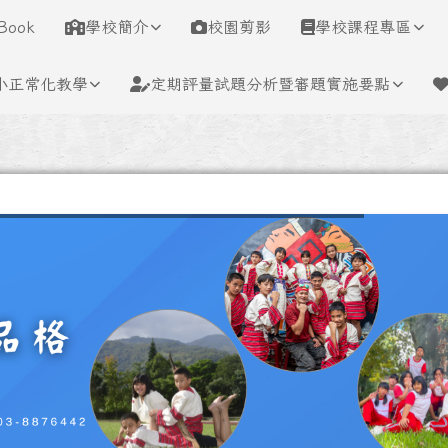
學
Book
學校簡介
校園剪影
學校課程專區
小正常化教學
定期評量試題分析暨審題實施要點