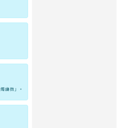
洞燭幽微」。