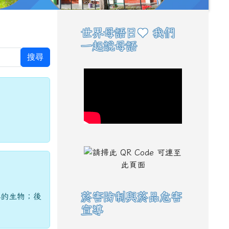
世界母語日♥ 我們
右邊區域內容
一起說母語
搜尋
菸害防制與菸品危害
界的生物；後
宣導