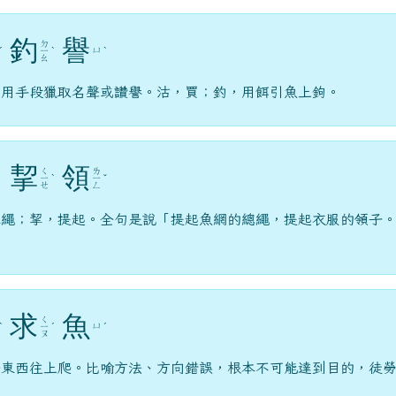
釣
譽
ㄉ
ㄩ
ˊ
ㄧ
ˋ
ˋ
ㄠ
，用手段獵取名聲或讚譽。沽，買；釣，用餌引魚上鉤。
挈
領
ㄑ
ㄌ
ㄧ
ˋ
ㄧ
ˇ
ㄝ
ㄥ
總繩；挈，提起。全句是說「提起魚網的總繩，提起衣服的領子
求
魚
ㄑ
ㄩ
ˋ
ㄧ
ˊ
ˊ
ㄡ
著東西往上爬。比喻方法、方向錯誤，根本不可能達到目的，徒