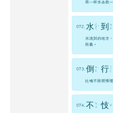
用一杯水去救
水
到
ㄕ
ㄉ
072.
ㄨ
ˇ
ㄠ
ㄟ
水流到的地方
同義。
倒
行
ㄒ
ㄉ
073.
ˋ
ㄧ
ㄠ
ㄥ
比喻不按照情
不
忮
ㄅ
074.
ㄓ
ˋ
ㄨ