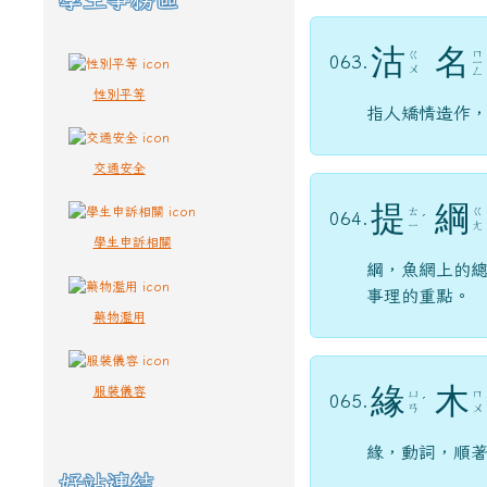
沽
名
ㄇ
ㄍ
063.
ㄧ
ㄨ
ㄥ
性別平等
指人矯情造作
交通安全
提
綱
ㄊ
ㄍ
064.
ˊ
ㄧ
ㄤ
學生申訴相關
綱，魚網上的
事理的重點。
藥物濫用
緣
木
服裝儀容
ㄩ
ㄇ
065.
ˊ
ㄢ
ㄨ
緣，動詞，順
好站連結