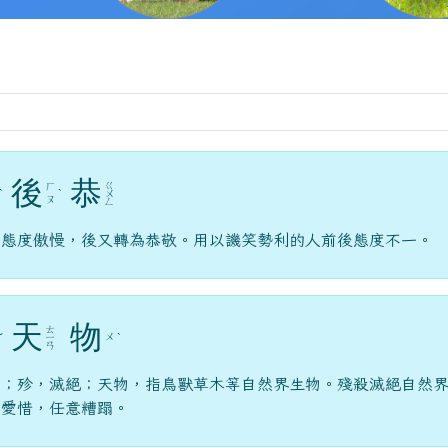
後
恭
ㄍ
ㄏ
ˋ
ˋ
ㄨ
ㄡ
ㄥ
前態度傲慢，後又轉為恭敬。用以譏笑勢利的人前後態度不一。
天
物
ㄊ
ㄨ
ˇ
ㄧ
ˋ
ㄢ
蹋；殄，滅絕；天物，指鳥獸草木等自然界生物。殘殺滅絕自然
知愛惜，任意糟蹋。