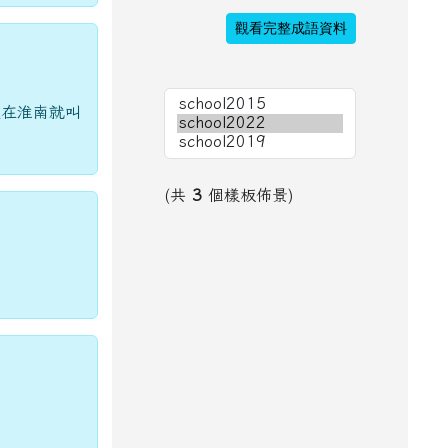
觀看完整成語資料
長在淮南就叫
(共
3
個樣板佈景)