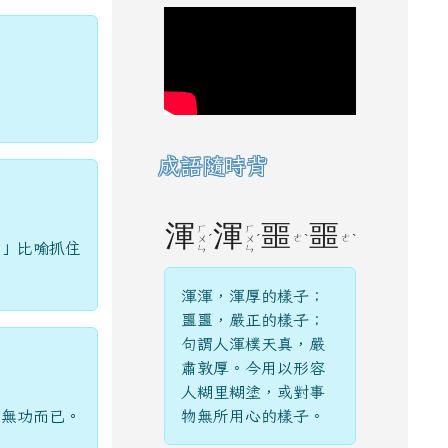
成語隨時背
渾
渾
噩
噩
ㄏ
ㄏ
ˊ
ˊ
ㄜ
ˋ
ㄜ
ˋ
ㄨ
ㄨ
。」比喻抓住
ㄣ
ㄣ
渾渾，渾厚的樣子；
噩噩，嚴正的樣子；
句謂人渾樸天真，嚴
肅敦厚。今用以形容
人糊里糊塗，或對事
勞無功而已。
物無所用心的樣子。