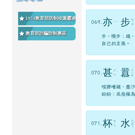
1953教育部防制校園霸凌專
亦
步
ㄅ
069.
ㄧ
ˋ
ㄨ
區
教育部詐騙防制專區
步，慢步；趨
自己的主張。
甚
囂
ㄒ
ㄕ
070.
ˋ
ㄧ
ㄣ
ㄠ
喧譁嘈雜，塵
紛紛；或指極
杯
水
ㄕ
ㄅ
071.
ㄨ
ㄟ
ㄟ