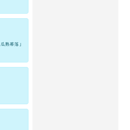
「瓜熟蒂落」