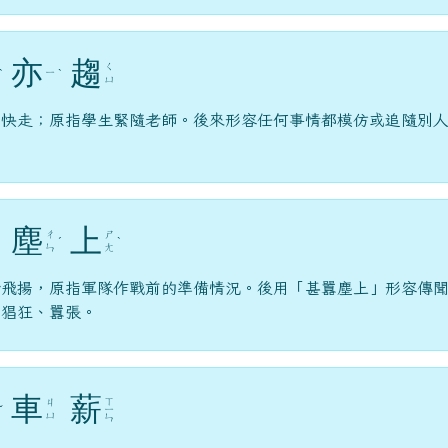
亦
趨
ㄑ
ㄧ
ˋ
ˋ
ㄩ
，快走；原指學生緊隨老師。後來形容任何事情都模仿或追隨別
塵
上
ㄔ
ㄕ
ˊ
ˋ
ㄣ
ㄤ
沙飛揚，原指軍隊作戰前的準備情況。後用「甚囂塵上」形容傳
為猖狂、囂張。
車
薪
ㄒ
ㄐ
ˇ
ㄧ
ㄩ
ㄣ