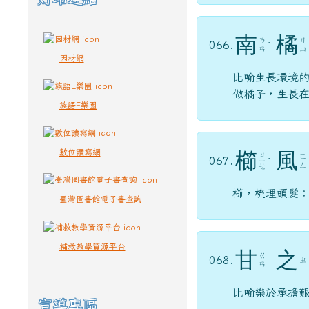
南
橘
ㄋ
ㄐ
066.
ˊ
ㄢ
ㄩ
因材網
比喻生長環境
做橘子，生長
族語E樂園
數位讀寫網
櫛
風
ㄐ
ㄈ
067.
ㄧ
ˊ
ㄥ
ㄝ
櫛，梳理頭髮
臺灣圖書館電子書查詢
補救教學資源平台
甘
之
ㄍ
068.
ㄓ
ㄢ
比喻樂於承擔
宣導專區