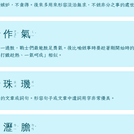
不嫉妒，不貪得。後來多用來形容淡泊無求，不做非分之事的處
作
氣
ㄗ
ㄑ
ˇ
ㄨ
ˋ
ˋ
ㄧ
ㄛ
第一通鼓，戰士們最能鼓足勇氣。後比喻做事時要趁著剛開始時
「打鐵趁熱、一氣呵成」相似。
珠
璣
ㄓ
ㄐ
ˋ
ㄨ
ㄧ
美的文章或詞句。形容句子或文章中遣詞用字非常優美。
瀝
膽
ㄌ
ㄉ
ˋ
ˇ
ㄧ
ㄢ