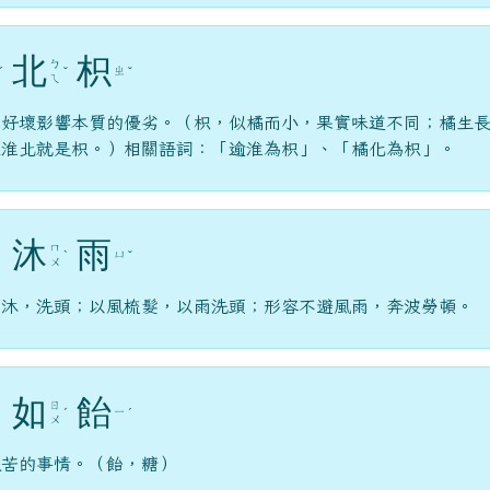
北
枳
ㄅ
ㄓ
ˊ
ˇ
ˇ
ㄟ
的好壞影響本質的優劣。（枳，似橘而小，果實味道不同；橘生
在淮北就是枳。）相關語詞：「逾淮為枳」、「橘化為枳」。
沐
雨
ㄇ
ㄩ
ˋ
ˇ
ㄨ
；沐，洗頭；以風梳髮，以雨洗頭；形容不避風雨，奔波勞頓。
如
飴
ㄖ
ㄧ
ˊ
ˊ
ㄨ
艱苦的事情。（飴，糖）