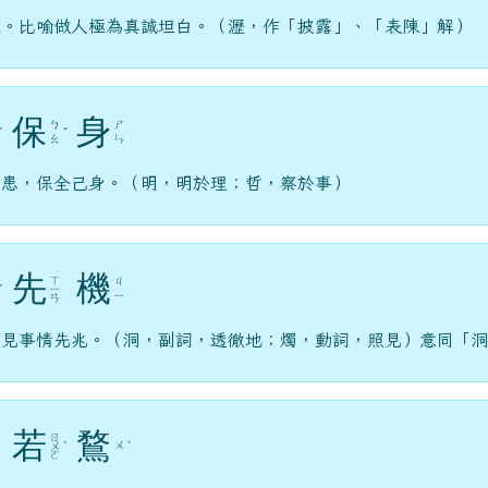
來。比喻做人極為真誠坦白。（瀝，作「披露」、「表陳」解）
保
身
ㄅ
ㄕ
ˊ
ˇ
ㄠ
ㄣ
禍患，保全己身。（明，明於理；哲，察於事）
先
機
ㄒ
ㄐ
ˊ
ㄧ
ㄧ
ㄢ
預見事情先兆。（洞，副詞，透徹地；燭，動詞，照見）意同「
若
鶩
ㄖ
ㄨ
ㄨ
ˋ
ˋ
ㄛ