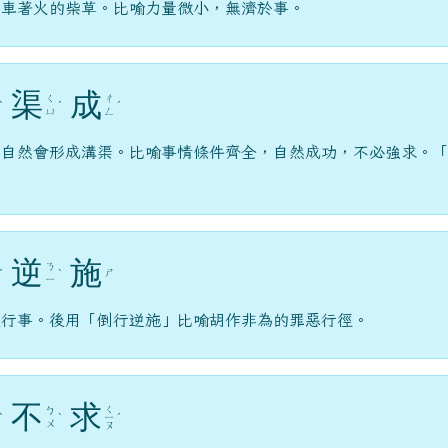
一車著火的柴草。比喻力量微小，無濟於事。
渠
成
ㄑ
ㄔ
ˋ
ˊ
ˊ
ㄩ
ㄥ
，自然會形成溝渠。比喻事情條件齊全，自然成功，不必強求。
逆
施
ㄋ
ㄕ
ˊ
ˋ
ㄧ
理行事。後用「倒行逆施」比喻胡作非為的罪惡行徑。
不
求
ㄑ
ㄅ
ˋ
ˋ
ㄧ
ˊ
ㄨ
ㄡ