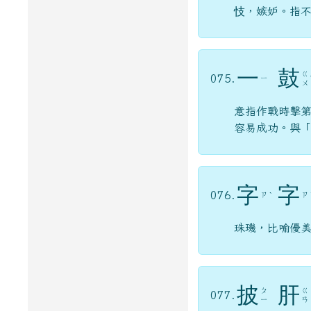
忮，嫉妒。指
一
鼓
ㄍ
075.
ㄧ
ㄨ
意指作戰時擊
容易成功。與
字
字
076.
ㄗ
ㄗ
ˋ
珠璣，比喻優
披
肝
ㄆ
ㄍ
077.
ㄧ
ㄢ