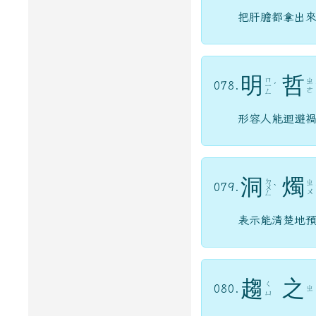
把肝膽都拿出
明
哲
ㄇ
ㄓ
078.
ㄧ
ˊ
ㄜ
ㄥ
形容人能迴避
洞
燭
ㄉ
ㄓ
079.
ㄨ
ˋ
ㄨ
ㄥ
表示能清楚地
趨
之
ㄑ
080.
ㄓ
ㄩ