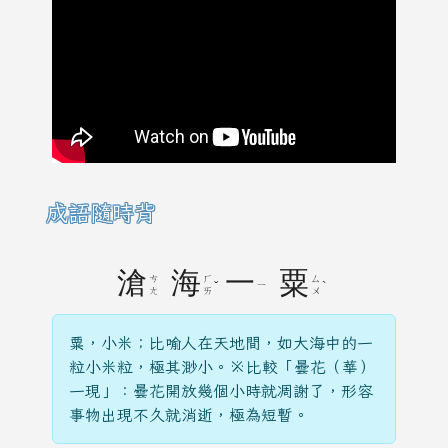
成語隨時背
滄
海
一
粟
ㄘ
ㄏ
ㄙ
ˇ
ㄧ
ˋ
ㄤ
ㄞ
ㄨ
粟，小米；比喻人在天地間，如大海中的一
粒小米粒，極其渺小。※比較「曇花（華）
一現」：曇花開放幾個小時就凋謝了，形容
事物出現不久就消逝，極為短暫。