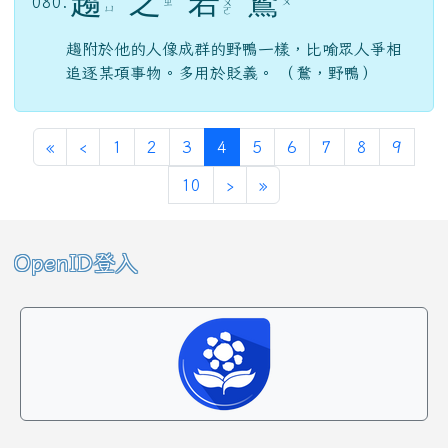
趨
之
若
鶩
080.
ㄓ
ㄨ
ㄨ
ˋ
ˋ
ㄩ
ㄛ
趨附於他的人像成群的野鴨一樣，比喻眾人爭相
追逐某項事物。多用於貶義。 （鶩，野鴨）
第一頁
上一頁
(目前頁次)
«
‹
1
2
3
4
5
6
7
8
9
下一頁
最後頁
10
›
»
左邊區域內容
OpenID登入