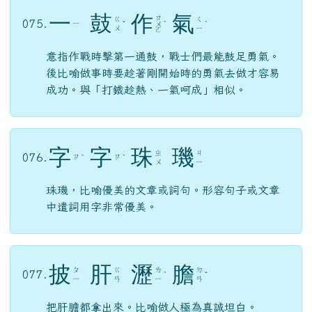
一
鼓
作
氣
ㄗ
ㄍ
ㄑ
075.
ㄧ
ˇ
ㄨ
ˋ
ˋ
ㄨ
ㄧ
ㄛ
意指作戰時擊第一通鼓，戰士們最能鼓足勇氣。
後比喻做事時要趁著剛開始時的勇氣去做才容易
成功。與「打鐵趁熱、一氣呵成」相似。
字
字
珠
璣
ㄓ
ㄐ
076.
ㄗ
ㄗ
ˋ
ˋ
ㄨ
ㄧ
珠璣，比喻優美的文章或詞句。形容句子或文章
中遣詞用字非常優美。
披
肝
瀝
膽
ㄆ
ㄍ
ㄌ
ㄉ
077.
ˋ
ˇ
ㄧ
ㄢ
ㄧ
ㄢ
把肝膽都拿出來。比喻做人極為真誠坦白。