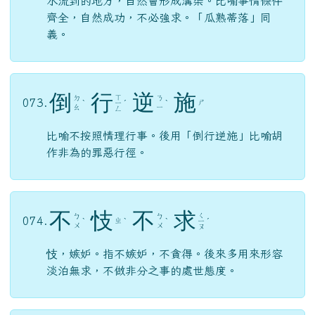
水流到的地方，自然會形成溝渠。比喻事情條件
齊全，自然成功，不必強求。「瓜熟蒂落」同
義。
倒
行
逆
施
ㄒ
ㄉ
ㄋ
073.
ㄕ
ˋ
ㄧ
ˊ
ˋ
ㄠ
ㄧ
ㄥ
比喻不按照情理行事。後用「倒行逆施」比喻胡
作非為的罪惡行徑。
不
忮
不
求
ㄑ
ㄅ
ㄅ
074.
ㄓ
ˋ
ˋ
ˋ
ㄧ
ˊ
ㄨ
ㄨ
ㄡ
忮，嫉妒。指不嫉妒，不貪得。後來多用來形容
淡泊無求，不做非分之事的處世態度。