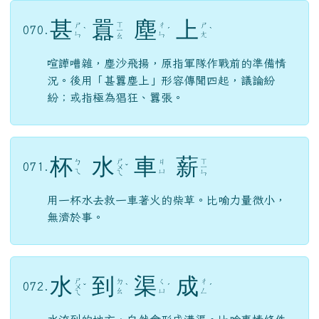
甚
囂
塵
上
ㄒ
ㄕ
ㄔ
ㄕ
070.
ˋ
ㄧ
ˊ
ˋ
ㄣ
ㄣ
ㄤ
ㄠ
喧譁嘈雜，塵沙飛揚，原指軍隊作戰前的準備情
況。後用「甚囂塵上」形容傳聞四起，議論紛
紛；或指極為猖狂、囂張。
杯
水
車
薪
ㄕ
ㄒ
ㄅ
ㄐ
071.
ㄨ
ˇ
ㄧ
ㄟ
ㄩ
ㄟ
ㄣ
用一杯水去救一車著火的柴草。比喻力量微小，
無濟於事。
水
到
渠
成
ㄕ
ㄉ
ㄑ
ㄔ
072.
ㄨ
ˇ
ˋ
ˊ
ˊ
ㄠ
ㄩ
ㄥ
ㄟ