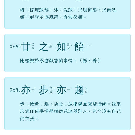
櫛，梳理頭髮；沐，洗頭；以風梳髮，以雨洗
頭；形容不避風雨，奔波勞頓。
甘
之
如
飴
ㄍ
ㄖ
068.
ㄓ
ㄧ
ˊ
ˊ
ㄢ
ㄨ
比喻樂於承擔艱苦的事情。（飴，糖）
亦
步
亦
趨
ㄅ
ㄑ
069.
ㄧ
ㄧ
ˋ
ˋ
ˋ
ㄨ
ㄩ
步，慢步；趨，快走；原指學生緊隨老師。後來
形容任何事情都模仿或追隨別人，完全沒有自己
的主張。