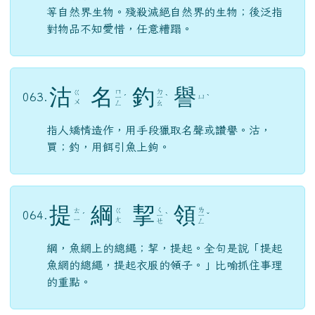
等自然界生物。殘殺滅絕自然界的生物；後泛指
對物品不知愛惜，任意糟蹋。
沽
名
釣
譽
ㄇ
ㄉ
ㄍ
063.
ㄩ
ㄧ
ˊ
ㄧ
ˋ
ˋ
ㄨ
ㄥ
ㄠ
指人矯情造作，用手段獵取名聲或讚譽。沽，
買；釣，用餌引魚上鉤。
提
綱
挈
領
ㄑ
ㄌ
ㄊ
ㄍ
064.
ˊ
ㄧ
ˋ
ㄧ
ˇ
ㄧ
ㄤ
ㄝ
ㄥ
綱，魚網上的總繩；挈，提起。全句是說「提起
魚網的總繩，提起衣服的領子。」比喻抓住事理
的重點。