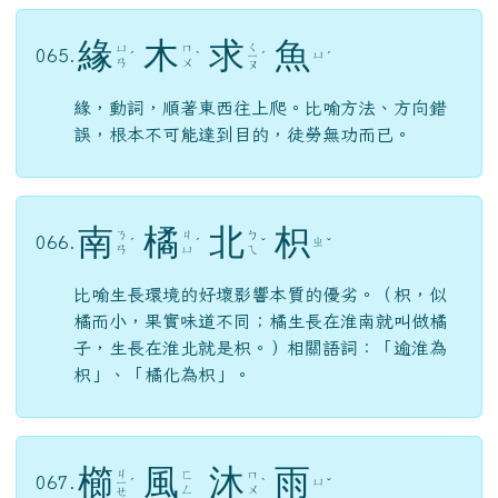
緣
木
求
魚
ㄑ
ㄩ
ㄇ
065.
ㄩ
ˊ
ˋ
ㄧ
ˊ
ˊ
ㄢ
ㄨ
ㄡ
緣，動詞，順著東西往上爬。比喻方法、方向錯
誤，根本不可能達到目的，徒勞無功而已。
南
橘
北
枳
ㄋ
ㄐ
ㄅ
066.
ㄓ
ˊ
ˊ
ˇ
ˇ
ㄢ
ㄩ
ㄟ
比喻生長環境的好壞影響本質的優劣。（枳，似
橘而小，果實味道不同；橘生長在淮南就叫做橘
子，生長在淮北就是枳。）相關語詞：「逾淮為
枳」、「橘化為枳」。
櫛
風
沐
雨
ㄐ
ㄈ
ㄇ
067.
ㄩ
ㄧ
ˊ
ˋ
ˇ
ㄥ
ㄨ
ㄝ