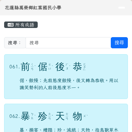
導覽列
花蓮縣萬榮鄉紅葉國民小學
跳至主內容區
花蓮縣萬榮鄉紅葉國民小學
頁尾區域
主內容區域
所有成語
⏸
搜尋
搜尋：
前
倨
後
恭
ㄑ
ㄍ
ㄐ
ㄏ
061.
ㄧ
ˊ
ˋ
ˋ
ㄨ
ㄩ
ㄡ
ㄢ
ㄥ
倨，傲慢；先前態度傲慢，後又轉為恭敬。用以
譏笑勢利的人前後態度不一。
暴
殄
天
物
ㄊ
ㄊ
ㄅ
062.
ㄨ
ˋ
ㄧ
ˇ
ㄧ
ˋ
ㄠ
ㄢ
ㄢ
暴，損害、糟蹋；殄，滅絕；天物，指鳥獸草木