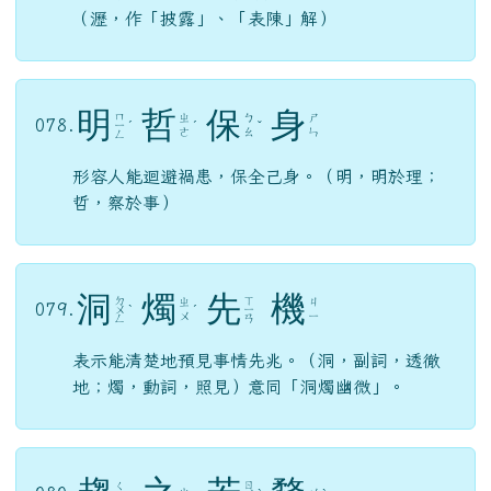
（瀝，作「披露」、「表陳」解）
明
哲
保
身
ㄇ
ㄓ
ㄅ
ㄕ
078.
ㄧ
ˊ
ˊ
ˇ
ㄜ
ㄠ
ㄣ
ㄥ
形容人能迴避禍患，保全己身。（明，明於理；
哲，察於事）
洞
燭
先
機
ㄉ
ㄒ
ㄓ
ㄐ
079.
ㄨ
ˋ
ˊ
ㄧ
ㄨ
ㄧ
ㄥ
ㄢ
表示能清楚地預見事情先兆。（洞，副詞，透徹
地；燭，動詞，照見）意同「洞燭幽微」。
ㄖ
ㄑ