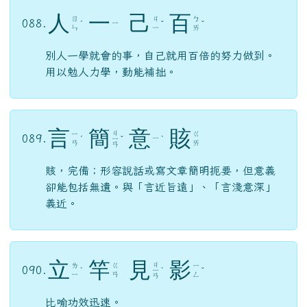
人
一
己
百
ㄖ
ㄐ
ㄅ
088.
ㄧ
ˊ
ˇ
ˇ
ㄣ
ㄧ
ㄞ
別人一學就會的事，自己就用百倍的努力做到。
用以勉人力學，勤能補拙。
言
簡
意
賅
ㄐ
ㄧ
ㄍ
089.
ㄧ
ˊ
ㄧ
ˇ
ˋ
ㄢ
ㄞ
ㄢ
賅，完備；形容說話或寫文章簡明扼要，但意義
卻能包括無遺。與「言近旨遠」、「言淺意深」
義近。
立
竿
見
影
ㄐ
ㄌ
ㄍ
ㄧ
090.
ˋ
ㄧ
ˋ
ˇ
ㄧ
ㄢ
ㄥ
ㄢ
比喻功效迅速。