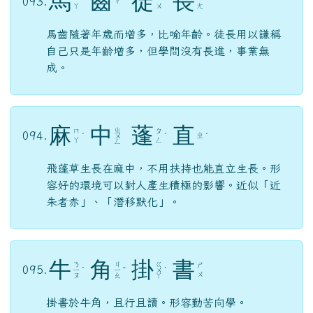
馬
齒
徒
長
093.
ㄔ
ˇ
ˇ
ˊ
ˇ
ㄚ
ㄨ
ㄤ
馬齒隨著年歲而增多，比喻年齡。徒長用以謙稱
自己只是年齡增多，但學問沒有長進，事業無
成。
麻
中
蓬
直
ㄓ
ㄇ
ㄆ
094.
ㄓ
ˊ
ㄨ
ˊ
ˊ
ㄚ
ㄥ
ㄥ
飛蓬草生長在麻中，不用扶持也能直立生長。形
容好的環境可以對人產生積極的影響。近似「近
朱者赤」、「潛移默化」。
牛
角
掛
書
ㄋ
ㄐ
ㄍ
ㄕ
095.
ㄧ
ˊ
ㄧ
ˇ
ㄨ
ˋ
ㄨ
ㄡ
ㄠ
ㄚ
掛書於牛角，且行且讀。形容勤苦向學。