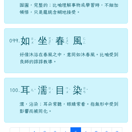
囫圇，完整的；比喻理解事物或學習時，不細加
領悟，只是籠統含糊地接受。
如
坐
春
風
ㄗ
ㄔ
ㄖ
ㄈ
099.
ˊ
ㄨ
ˋ
ㄨ
ㄨ
ㄥ
ㄛ
ㄣ
好像沐浴在春風之中，意同如沐春風。比喻受到
良師的諄諄教導。
耳
濡
目
染
ㄖ
ㄇ
ㄖ
100.
ㄦ
ˇ
ˊ
ˋ
ˇ
ㄨ
ㄨ
ㄢ
濡，沾染；耳朵常聽，眼睛常看。指無形中受到
影響而被同化。