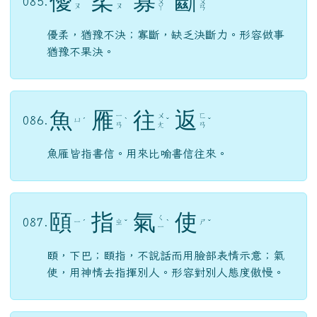
優
柔
寡
斷
085.
ˊ
ㄨ
ˇ
ㄨ
ˋ
ㄡ
ㄡ
ㄚ
ㄢ
優柔，猶豫不決；寡斷，缺乏決斷力。形容做事
猶豫不果決。
魚
雁
往
返
ㄧ
ㄨ
ㄈ
086.
ㄩ
ˊ
ˋ
ˇ
ˇ
ㄢ
ㄤ
ㄢ
魚雁皆指書信。用來比喻書信往來。
頤
指
氣
使
ㄑ
087.
ㄧ
ㄓ
ㄕ
ˊ
ˇ
ˋ
ˇ
ㄧ
頤，下巴；頤指，不說話而用臉部表情示意；氣
使，用神情去指揮別人。形容對別人態度傲慢。