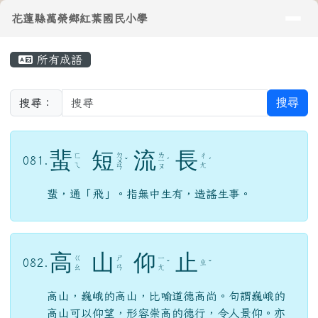
導覽列
花蓮縣萬榮鄉紅葉國民小學
跳至主內容區
花蓮縣萬榮鄉紅葉國民小學
頁尾區域
主內容區域
所有成語
⏸
搜尋
搜尋：
蜚
短
流
長
ㄉ
ㄌ
ㄈ
ㄔ
081.
ㄨ
ˇ
ㄧ
ˊ
ˊ
ㄟ
ㄤ
ㄢ
ㄡ
蜚，通「飛」。指無中生有，造謠生事。
高
山
仰
止
ㄍ
ㄕ
ㄧ
082.
ㄓ
ˇ
ˇ
ㄠ
ㄢ
ㄤ
高山，巍峨的高山，比喻道德高尚。句謂巍峨的
高山可以仰望，形容崇高的德行，令人景仰。亦