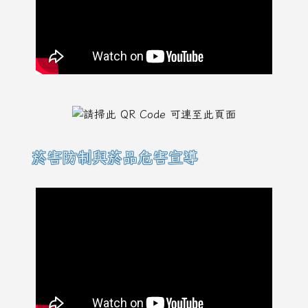
菸害防制與菸品危害宣導