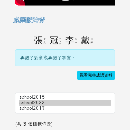
成語隨時背
張
冠
李
戴
ㄍ
ㄓ
ㄌ
ㄉ
ˇ
ˋ
ㄨ
ㄤ
ㄧ
ㄞ
ㄢ
弄錯了對象或弄錯了事實。
觀看完整成語資料
(共
3
個樣板佈景)