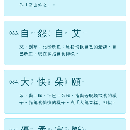
作「高山仰之」。
自
怨
自
艾
ㄩ
083.
ㄗ
ㄗ
ㄧ
ˋ
ˋ
ˋ
ˋ
ㄢ
艾，割草，比喻改正；原指悔恨自己的錯誤，自
己改正。現在多指自責悔嘆。
大
快
朵
頤
ㄎ
ㄉ
ㄉ
084.
ㄧ
ˋ
ㄨ
ˋ
ㄨ
ˇ
ˊ
ㄚ
ㄞ
ㄛ
朵，動。頤，下巴。朵頤，指動著腮頰欲食的樣
子。指飽食愉快的樣子。與「大飽口福」相似。
ㄍ
ㄉ
ㄧ
ㄖ