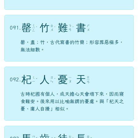
罄
竹
難
書
ㄑ
ㄓ
ㄋ
ㄕ
091.
ㄧ
ˋ
ˊ
ˊ
ㄨ
ㄢ
ㄨ
ㄥ
罄，盡；竹，古代寫書的竹簡；形容罪惡極多，
無法細數。
杞
人
憂
天
ㄊ
ㄑ
ㄖ
ㄧ
092.
ˇ
ˊ
ㄧ
ㄧ
ㄣ
ㄡ
ㄢ
古時杞國有個人，成天擔心天會塌下來，因而寢
食難安。後來用以比喻無謂的憂慮。與「杞天之
憂、庸人自擾」相似。
ㄇ
ㄊ
ㄓ