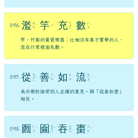
濫
竽
充
數
ㄔ
ㄌ
ㄕ
096.
ㄩ
ˋ
ˊ
ㄨ
ˋ
ㄢ
ㄨ
ㄥ
竽，竹製的簧管樂器；比喻沒有真才實學的人，
混在行家裡面充數。
從
善
如
流
ㄘ
ㄌ
ㄕ
ㄖ
097.
ㄨ
ˊ
ˋ
ˊ
ㄧ
ˊ
ㄢ
ㄨ
ㄥ
ㄡ
表示樂於接受別人正確的意見。與「從善如登」
相反。
囫
圇
吞
棗
ㄌ
ㄊ
ㄏ
ㄗ
098.
ˊ
ㄨ
ˊ
ㄨ
ˇ
ㄨ
ㄠ
ㄣ
ㄣ