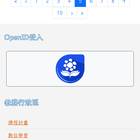
第一頁
上一頁
(目前頁次)
«
‹
1
2
3
4
5
6
7
8
9
下一頁
最後頁
10
›
»
左邊區域內容
OpenID登入
教務行政區
課程計畫
數位學習